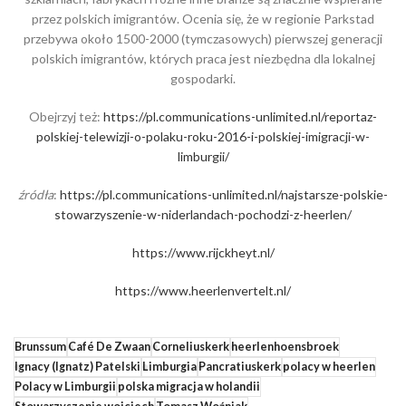
przez polskich imigrantów. Ocenia się, że w regionie Parkstad
przebywa około 1500-2000 (tymczasowych) pierwszej generacji
polskich imigrantów, których praca jest niezbędna dla lokalnej
gospodarki.
Obejrzyj też:
https://pl.communications-unlimited.nl/reportaz-
polskiej-telewizji-o-polaku-roku-2016-i-polskiej-imigracji-w-
limburgii/
źródła
:
https://pl.communications-unlimited.nl/najstarsze-polskie-
stowarzyszenie-w-niderlandach-pochodzi-z-heerlen/
https://www.rijckheyt.nl/
https://www.heerlenvertelt.nl/
Brunssum
Café De Zwaan
Corneliuskerk
heerlenhoensbroek
Ignacy (Ignatz) Patelski
Limburgia
Pancratiuskerk
polacy w heerlen
Polacy w Limburgii
polska migracja w holandii