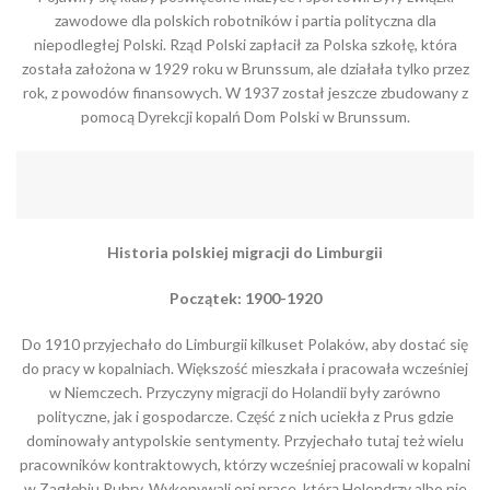
zawodowe dla polskich robotników i partia polityczna dla
niepodległej Polski. Rząd Polski zapłacił za Polska szkołę, która
została założona w 1929 roku w Brunssum, ale działała tylko przez
rok, z powodów finansowych. W 1937 został jeszcze zbudowany z
pomocą Dyrekcji kopalń Dom Polski w Brunssum.
Historia polskiej migracji do Limburgii
Początek: 1900-1920
Do 1910 przyjechało do Limburgii kilkuset Polaków, aby dostać się
do pracy w kopalniach. Większość mieszkała i pracowała wcześniej
w Niemczech. Przyczyny migracji do Holandii były zarówno
polityczne, jak i gospodarcze. Część z nich uciekła z Prus gdzie
dominowały antypolskie sentymenty. Przyjechało tutaj też wielu
pracowników kontraktowych, którzy wcześniej pracowali w kopalni
w Zagłębiu Ruhry. Wykonywali oni prace, którą Holendrzy albo nie