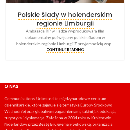
Polskie ślady w holenderskim
regionie Limburgii
Ambasada RP w Hadze wyprodukowała film
dokumentalny poświęcony polskim śladom w
holenderskim regionie Limburgii.Z przyjemnością wsp...
CONTINUE READING
O NAS
Communications-Unlimited to międzynarodowe centrum
dziennikarskie, które zajmuje się tematyką Europy Środkowo-
Wschodniej oraz globalnymi zagadnieniami, takimi jak edukacja,
turystyka i dyplomacja. Założona w 2004 roku w Królestwie
Niderlandów przez Beatę Bruggeman-Sekowską, organizacja