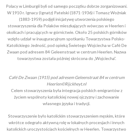
Polacy w Limburgii byli od samego początku dobrze zorganizowani.
W 1910 r. Ignacy (Ignatz) Patelski (1871-1936) i Tomasz Woźniak
(1883-1959) podjęli inicjatywę utworzenia polskiego
stowarzyszenia dla Polaków mieszkających wówczas w Heerlen i
okolicach i pracujących w górnictwie. Około 25 polskich górników
wzięło udział w inauguracyjnym spotkaniu Towarzystwa Polsko-
Katolickiego Jedność, pod opieką Świetego Wojciecha w Café De
Zwaan pod adresem 84 Geleenstraat w centrum Heerlen. Nazwa
towarzystwa została później skrócona do „Wojciecha”.
Café De Zwaan (1915) pod adresem Geleenstraat 84 w centrum
Heerlen©Rijckheyt.nl
Celem stowarzyszenia była integracja polskich emigrantów z
życiem wspólnoty katolickiej nowej ojczyzny i zachowanie
własnego języka i tradycji.
Stowarzyszenie było katolickim stowarzyszeniem męskim, które
wkrótce odegrało aktywną rolę w lokalnych procesjach i innych
katolickich uroczystościach kościelnych w Heerlen. Towarzystwo