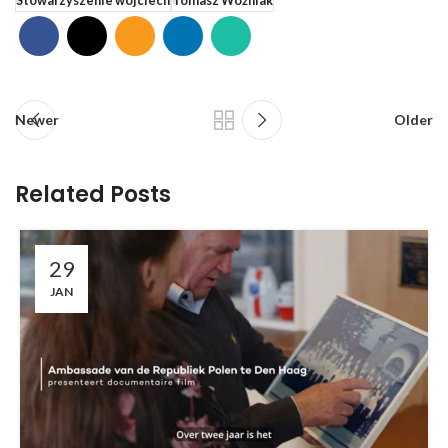
Stowarzyszenie wojciech
Tomasz Woźniak
Newer
Older
Related Posts
29
JAN