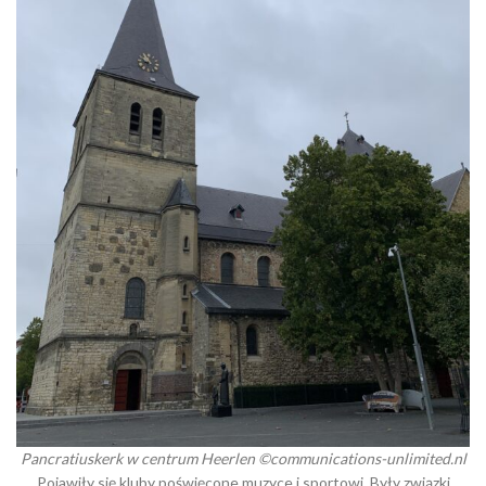
Pancratiuskerk w centrum Heerlen
©communications-unlimited.nl
Pojawiły się kluby poświęcone muzyce i sportowi. Były związki