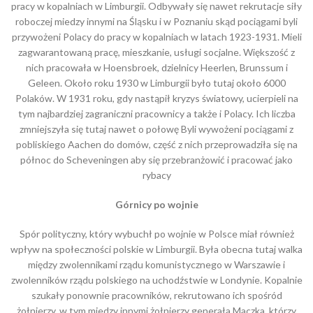
pracy w kopalniach w Limburgii. Odbywały się nawet rekrutacje siły
roboczej miedzy innymi na Śląsku i w Poznaniu skąd pociągami byli
przywożeni Polacy do pracy w kopalniach w latach 1923-1931. Mieli
zagwarantowaną pracę, mieszkanie, usługi socjalne. Większość z
nich pracowała w Hoensbroek, dzielnicy Heerlen, Brunssum i
Geleen. Około roku 1930 w Limburgii było tutaj około 6000
Polaków. W 1931 roku, gdy nastąpił kryzys światowy, ucierpieli na
tym najbardziej zagraniczni pracownicy a także i Polacy. Ich liczba
zmniejszyła się tutaj nawet o połowę Byli wywożeni pociągami z
pobliskiego Aachen do domów, część z nich przeprowadziła się na
północ do Scheveningen aby się przebranżowić i pracować jako
rybacy
Górnicy po wojnie
Spór polityczny, który wybuchł po wojnie w Polsce miał również
wpływ na społeczności polskie w Limburgii. Była obecna tutaj walka
między zwolennikami rządu komunistycznego w Warszawie i
zwolenników rządu polskiego na uchodźstwie w Londynie. Kopalnie
szukały ponownie pracowników, rekrutowano ich spośród
żołnierzy, w tym miedzy innymi żołnierzy generała Maczka, którzy