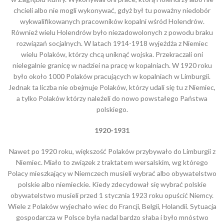
chcieli albo nie mogli wykonywać, gdyż był tu poważny niedobór
wykwalifikowanych pracowników kopalni wśród Holendrów.
Również wielu Holendrów było niezadowolonych z powodu braku
rozwiązań socjalnych. W latach 1914-1918 wyjeżdża z Niemiec
wielu Polaków, którzy chcą uniknąć wojska. Przekraczali oni
nielegalnie granicę w nadziei na pracę w kopalniach. W 1920 roku
było około 1000 Polaków pracujących w kopalniach w Limburgii.
Jednak ta liczba nie obejmuje Polaków, którzy udali się tu z Niemiec,
a tylko Polaków którzy należeli do nowo powstałego Państwa
polskiego.
1920-1931
Nawet po 1920 roku, większość Polaków przybywało do Limburgii z
Niemiec. Miało to związek z traktatem wersalskim, wg którego
Polacy mieszkający w Niemczech musieli wybrać albo obywatelstwo
polskie albo niemieckie. Kiedy zdecydował się wybrać polskie
obywatelstwo musieli przed 1 stycznia 1923 roku opuścić Niemcy.
Wiele z Polaków wyjechało wiec do Francji, Belgii, Holandii. Sytuacja
gospodarcza w Polsce była nadal bardzo słaba i było mnóstwo