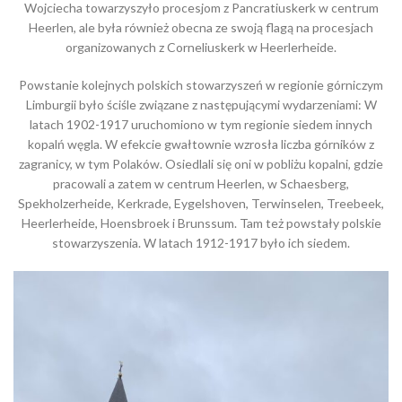
Wojciecha towarzyszyło procesjom z Pancratiuskerk w centrum
Heerlen, ale była również obecna ze swoją flagą na procesjach
organizowanych z Corneliuskerk w Heerlerheide.
Powstanie kolejnych polskich stowarzyszeń w regionie górniczym
Limburgii było ściśle związane z następującymi wydarzeniami: W
latach 1902-1917 uruchomiono w tym regionie siedem innych
kopalń węgla. W efekcie gwałtownie wzrosła liczba górników z
zagranicy, w tym Polaków. Osiedlali się oni w pobliżu kopalni, gdzie
pracowali a zatem w centrum Heerlen, w Schaesberg,
Spekholzerheide, Kerkrade, Eygelshoven, Terwinselen, Treebeek,
Heerlerheide, Hoensbroek i Brunssum. Tam też powstały polskie
stowarzyszenia. W latach 1912-1917 było ich siedem.