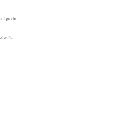
 i gdzie
usów. Na