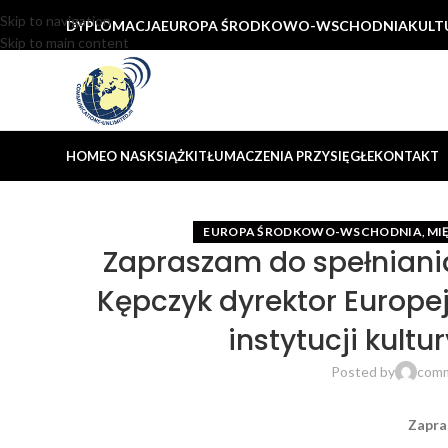
Skip to navigation
DYPLOMACJA
EUROPA ŚRODKOWO-WSCHODNIA
KULT
Skip to main content
HOME
O NAS
KSIĄŻKI
TŁUMACZENIA PRZYSIĘGŁE
KONTAKT
EUROPA ŚRODKOWO-WSCHODNIA
MI
,
Zapraszam do spełniani
Kępczyk dyrektor Europe
instytucji kult
Posted by
comm
Zapra