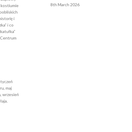
8th March 2026
m kostiumie
pobliskich
storię i
ka” i co
zkatułka”
w Centrum
styczeń
ru, maj
h, wrzesień
łaja.