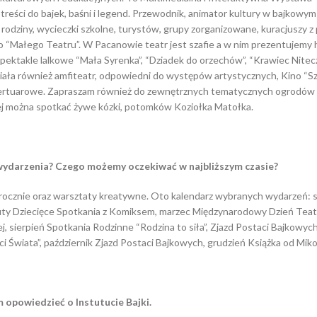
i treści do bajek, baśni i legend. Przewodnik, animator kultury w bajkowy
rodziny, wycieczki szkolne, turystów, grupy zorganizowane, kuracjuszy z 
 “Małego Teatru”. W Pacanowie teatr jest szafie a w nim prezentujemy hi
spektakle lalkowe “Mała Syrenka”, “Dziadek do orzechów”, “Krawiec Nitecz
ziała również amfiteatr, odpowiedni do występów artystycznych, Kino “S
o repertuarowe. Zapraszam również do zewnętrznych tematycznych ogrodó
nej można spotkać żywe kózki, potomków Koziołka Matołka.
 wydarzenia? Czego mo
żemy oczekiwać w najbliższym czasie?
rocznie oraz warsztaty kreatywne. Oto kalendarz wybranych wydarzeń: 
luty Dziecięce Spotkania z Komiksem, marzec Międzynarodowy Dzień Teat
, sierpień Spotkania Rodzinne “Rodzina to siła”, Zjazd Postaci Bajkowyc
 Świata”, październik Zjazd Postaci Bajkowych, grudzień Książka od Miko
m opowiedzieć o Instutucie Bajki.