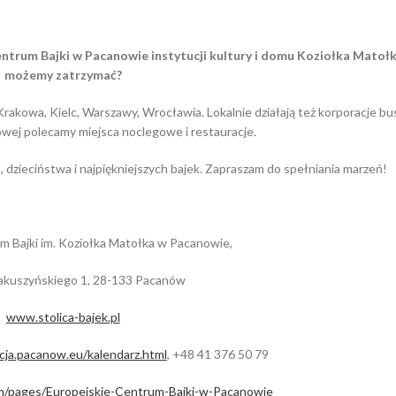
ntrum Bajki w Pacanowie instytucji kultury i domu Koziołka Matołka
możemy zatrzymać?
akowa, Kielc, Warszawy, Wrocławia. Lokalnie działają też korporacje b
owej polecamy miejsca noclegowe i restauracje.
dzieciństwa i najpiękniejszych bajek. Zapraszam do spełniania marzeń!
m Bajki im. Koziołka Matołka w Pacanowie,
akuszyńskiego 1, 28-133 Pacanów
www.stolica-bajek.pl
cja.pacanow.eu/kalendarz.html
, +48 41 376 50 79
m/pages/Europejskie-Centrum-Bajki-w-Pacanowie