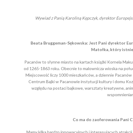
Wywiad z Panią
Karolin
ą
Kępczyk,
dyrektor Europejsk
Beata Bruggeman-Sękowska: Jest Pani dyrektor Euro
Matołka, który istniej
Pacanów to słynne miasto na kartach książki Kornela Maku
od 1265-1863 roku. Obecnie to malownicza wioska na połud
Miejscowość liczy 1000 mieszkańców, a dziennie Pacanów 
Centrum Bajki w Pacanowie instytucji kultury i domu Kozi
względu na postaci bajkowe, warsztaty kreatywne, anim
wspomnieniami
Co ma do zaoferowania Pani 
Mamy kilka bardzo innowacyjnych i interesujących atrakc