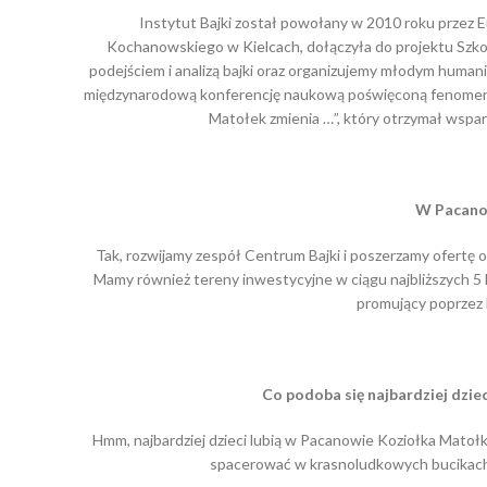
Instytut Bajki został powołany w 2010 roku przez 
Kochanowskiego w Kielcach, dołączyła do projektu Sz
podejściem i analizą bajki oraz organizujemy młodym huma
międzynarodową konferencję naukową poświęconą fenomenow
Matołek zmienia …”, który otrzymał wspar
W Pacano
Tak, rozwijamy zespół Centrum Bajki i poszerzamy ofertę o 
Mamy również tereny inwestycyjne w ciągu najbliższych 5
promujący poprzez l
Co podoba si
ę najbardziej dzi
Hmm, najbardziej dzieci lubią w Pacanowie Koziołka Matołka
spacerować w krasnoludkowych bucikach. 