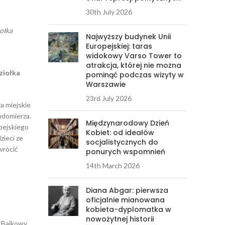
30th July 2026
ołka
Najwyższy budynek Unii
Europejskiej: taras
widokowy Varso Tower to
atrakcja, której nie można
ziołka
pominąć podczas wizyty w
Warszawie
23rd July 2026
a miejskie
ndomierza.
Międzynarodowy Dzień
pejskiego
Kobiet: od ideałów
zieci ze
socjalistycznych do
wrócić
ponurych wspomnień
14th March 2026
Diana Abgar: pierwsza
oficjalnie mianowana
kobieta-dyplomatka w
nowożytnej historii
 “Bajkowy