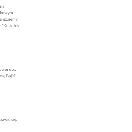
ana
aukowym
ganizujemy
 “Koziołek
owej etc.
ę Bajki”,
bawić się,