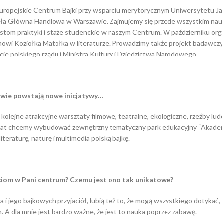
Europejskie Centrum Bajki przy wsparciu merytorycznym Uniwersytetu J
koła Główna Handlowa w Warszawie. Zajmujemy się przede wszystkim n
nistom praktyki i staże studenckie w naszym Centrum. W październiku or
i Koziołka Matołka w literaturze. Prowadzimy także projekt badawczy
cie polskiego rządu i Ministra Kultury i Dziedzictwa Narodowego.
wie powstaj
ą
nowe inicjatywy…
kolejne atrakcyjne warsztaty filmowe, teatralne, ekologiczne, rzeźby lud
 lat chcemy wybudować zewnętrzny tematyczny park edukacyjny “Akademi
iteraturę, naturę i multimedia polską bajkę.
eciom w Pani centrum? Czemu jest ono tak unikatowe?
 i jego bajkowych przyjaciół, lubią też to, że mogą wszystkiego dotykać, 
A dla mnie jest bardzo ważne, że jest to nauka poprzez zabawę.