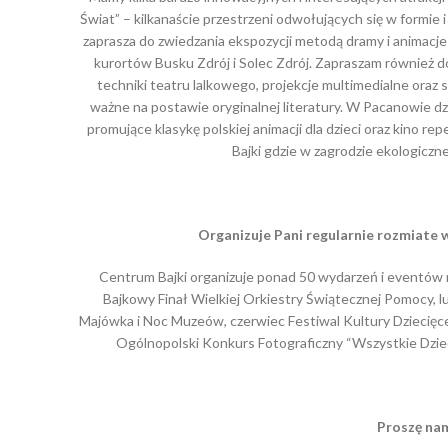
Świat” – kilkanaście przestrzeni odwołujących się w formie 
zaprasza do zwiedzania ekspozycji metodą dramy i animacje 
kurortów Busku Zdrój i Solec Zdrój. Zapraszam również do
techniki teatru lalkowego, projekcje multimedialne oraz 
ważne na postawie oryginalnej literatury. W Pacanowie d
promujące klasykę polskiej animacji dla dzieci oraz kin
Bajki gdzie w zagrodzie ekologicz
Organizuje Pani regularnie rozmiate
Centrum Bajki organizuje ponad 50 wydarzeń i eventów 
Bajkowy Finał Wielkiej Orkiestry Świątecznej Pomocy, 
Majówka i Noc Muzeów, czerwiec Festiwal Kultury Dziecięcej
Ogólnopolski Konkurs Fotograficzny “Wszystkie Dzieci
Prosz
ę na