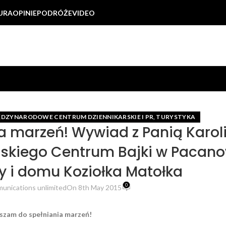
URA
OPINIE
PODRÓŻE
VIDEO
ĘDZYNARODOWE CENTRUM DZIENNIKARSKIE I PR
TURYSTYKA
,
a marzeń! Wywiad z Panią Karol
jskiego Centrum Bajki w Pacan
ury i domu Koziołka Matołka
0
unications unlimited
On 8th May 2015
szam do spełniania marzeń!