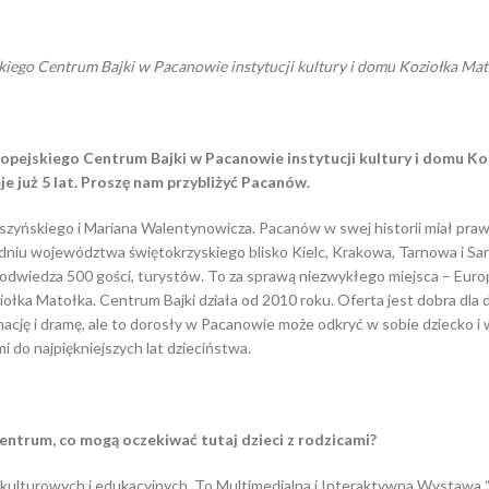
iego Centrum Bajki w Pacanowie instytucji kultury i domu Koziołka Mat
pejskiego Centrum Bajki w Pacanowie instytucji kultury i domu Ko
e już 5 lat. Prosz
ę nam przybliżyć
Pacanów.
szyńskiego i Mariana Walentynowicza. Pacanów w swej historii miał praw
niu województwa świętokrzyskiego blisko Kielc, Krakowa, Tarnowa i Sa
odwiedza 500 gości, turystów. To za sprawą niezwykłego miejsca – Euro
ołka Matołka. Centrum Bajki działa od 2010 roku. Oferta jest dobra dla d
ację i dramę, ale to dorosły w Pacanowie może odkryć w sobie dziecko i 
 do najpiękniejszych lat dzieciństwa.
Centrum, co mog
ą oczekiwać tutaj dzieci z rodzicami?
ji kulturowych i edukacyjnych. To Multimedialna i Interaktywna Wystawa