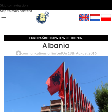
Skip to navigation
Skip to main content
EUROPA ŚRODKOWO-WSCHODNIA
,
Albania
MIĘDZYNARODOWE CENTRUM DZIENNIKARSKIE I PR
VIDEO
,
communications unlimited
On 18th August 2016