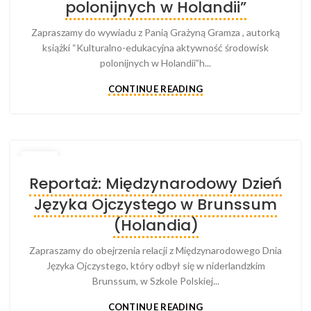
polonijnych w Holandii”
Zapraszamy do wywiadu z Panią Grażyną Gramza , autorką
książki “Kulturalno-edukacyjna aktywność środowisk
polonijnych w Holandii”h...
CONTINUE READING
26
Reportaż: Międzynarodowy Dzień
FEB
Języka Ojczystego w Brunssum
(Holandia)
Zapraszamy do obejrzenia relacji z Międzynarodowego Dnia
Języka Ojczystego, który odbył się w niderlandzkim
Brunssum, w Szkole Polskiej...
CONTINUE READING