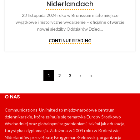
Niderlandach
23 listopada 2024 roku w Brunssum miało miejsce
wyjątkowe i historyczne wydarzenie – oficjalne otwarcie
nowej siedziby Oddziałów Dzieci...
CONTINUE READING
1
2
3
›
»
O NAS
Communications-Unlimited to międzynarodowe centrum
dziennikarskie, które zajmuje się tematyką Europy Środkowo-
Wschodniej oraz globalnymi zagadnieniami, takimi jak edukacja,
turystyka i dyplomacja. Założona w 2004 roku w Królestwie
Niderlandów przez Beatę Bruggeman-Sekowską, organizacja