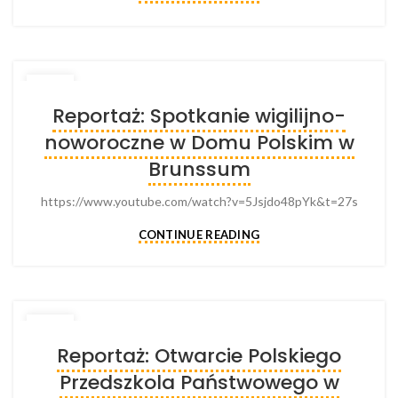
09
Reportaż: Spotkanie wigilijno-
JAN
noworoczne w Domu Polskim w
Brunssum
https://www.youtube.com/watch?v=5Jsjdo48pYk&t=27s
CONTINUE READING
28
Reportaż: Otwarcie Polskiego
NOV
Przedszkola Państwowego w