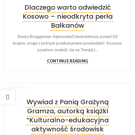
29
Dlaczego warto odwiedzić
MAY
Kosowo – nieodkryta perła
Bałkanów
Beata Bruggeman-SękowskaOdwiedziwszy ponad 50
krajów, mogę z pełnym przekonaniem powiedzieć: Kosowo
powinno znaleźć się na Twojej l...
CONTINUE READING
10
Wywiad z Panią Grażyną
MAR
Gramza, autorką książki
“Kulturalno-edukacyjna
aktywność środowisk