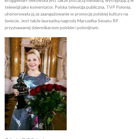
Bruggeman-Sekowska jest także postacią medialną, występującą w
telewizji jako komentator. Polska telewizja publiczna, TVP Polonia,
uhonorowała ją za zaangażowanie w promocję polskiej kultury na
świecie. Jest także laureatką nagrody Marszałka Senatu RP
przyznawanej dziennikarzom polskim i polonijnym.