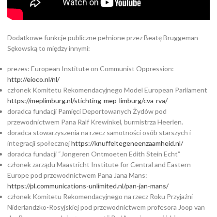
Dodatkowe funkcje publiczne pełnione przez Beatę Bruggeman-
Sękowską to między innymi:
prezes: European Institute on Communist Oppression:
http://eioco.nl/nl/
członek Komitetu Rekomendacyjnego Model European Parliament
https://meplimburg.nl/stichting-mep-limburg/cva-rva/
doradca fundacji Pamięci Deportowanych Żydów pod
przewodnictwem Pana Ralf Krewinkel, burmistrza Heerlen.
doradca stowarzyszenia na rzecz samotności osób starszych i
integracji społecznej
https://knuffeltegeneenzaamheid.nl/
doradca fundacji “Jongeren Ontmoeten Edith Stein Echt”
członek zarządu Maastricht Institute for Central and Eastern
Europe pod przewodnictwem Pana Jana Mans:
https://pl.communications-unlimited.nl/pan-jan-mans/
członek Komitetu Rekomendacyjnego na rzecz Roku Przyjaźni
Niderlandzko-Rosyjskiej pod przewodnictwem profesora Joop van