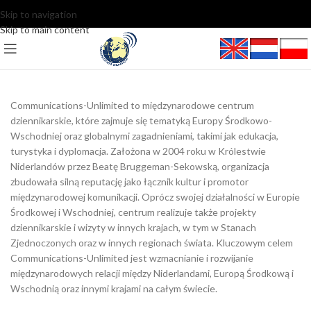
Skip to navigation
Skip to main content
Communications-Unlimited to międzynarodowe centrum
dziennikarskie, które zajmuje się tematyką Europy Środkowo-
Wschodniej oraz globalnymi zagadnieniami, takimi jak edukacja,
turystyka i dyplomacja. Założona w 2004 roku w Królestwie
Niderlandów przez Beatę Bruggeman-Sekowską, organizacja
zbudowała silną reputację jako łącznik kultur i promotor
międzynarodowej komunikacji. Oprócz swojej działalności w Europie
Środkowej i Wschodniej, centrum realizuje także projekty
dziennikarskie i wizyty w innych krajach, w tym w Stanach
Zjednoczonych oraz w innych regionach świata. Kluczowym celem
Communications-Unlimited jest wzmacnianie i rozwijanie
międzynarodowych relacji między Niderlandami, Europą Środkową i
Wschodnią oraz innymi krajami na całym świecie.