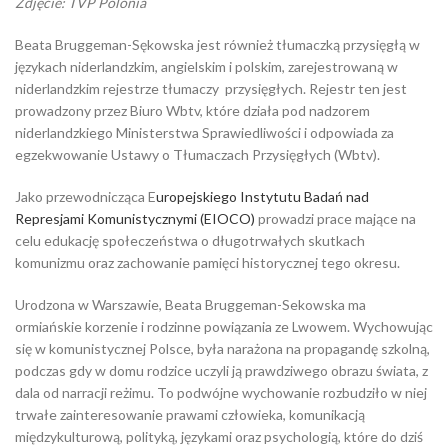
Zdjęcie: TVP Polonia
Beata Bruggeman-Sękowska jest również tłumaczką przysięgłą w
językach niderlandzkim, angielskim i polskim, zarejestrowaną w
niderlandzkim rejestrze tłumaczy przysięgłych. Rejestr ten jest
prowadzony przez Biuro Wbtv, które działa pod nadzorem
niderlandzkiego Ministerstwa Sprawiedliwości i odpowiada za
egzekwowanie Ustawy o Tłumaczach Przysięgłych (Wbtv).
Jako przewodnicząca E
uropejskiego Instytutu Badań nad
Represjami Komunistycznymi (EIOCO)
prowadzi prace mające na
celu edukację społeczeństwa o długotrwałych skutkach
komunizmu oraz zachowanie pamięci historycznej tego okresu.
Urodzona w Warszawie, Beata Bruggeman-Sekowska ma
ormiańskie korzenie i rodzinne powiązania ze Lwowem. Wychowując
się w komunistycznej Polsce, była narażona na propagandę szkolną,
podczas gdy w domu rodzice uczyli ją prawdziwego obrazu świata, z
dala od narracji reżimu. To podwójne wychowanie rozbudziło w niej
trwałe zainteresowanie prawami człowieka, komunikacją
międzykulturową, polityką, językami oraz psychologią, które do dziś