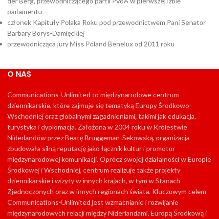
der Berg, przewodniczącego partii PvdA w pierwszej izbie
parlamentu
członek Kapituły Polaka Roku pod przewodnictwem Pani Senator
Barbary Borys-Damięckiej
przewodnicząca jury Miss Poland Benelux od 2011 roku
O NAS
Communications-Unlimited to międzynarodowe centrum
dziennikarskie, które zajmuje się tematyką Europy Środkowo-
Wschodniej oraz globalnymi zagadnieniami, takimi jak edukacja,
turystyka i dyplomacja. Założona w 2004 roku w Królestwie
Niderlandów przez Beatę Bruggeman-Sekowską, organizacja
zbudowała silną reputację jako łącznik kultur i promotor
międzynarodowej komunikacji. Oprócz swojej działalności w Europie
Środkowej i Wschodniej, centrum realizuje także projekty
dziennikarskie i wizyty w innych krajach, w tym w Stanach
Zjednoczonych oraz w innych regionach świata. Kluczowym celem
Communications-Unlimited jest wzmacnianie i rozwijanie
międzynarodowych relacji między Niderlandami, Europą Środkową i