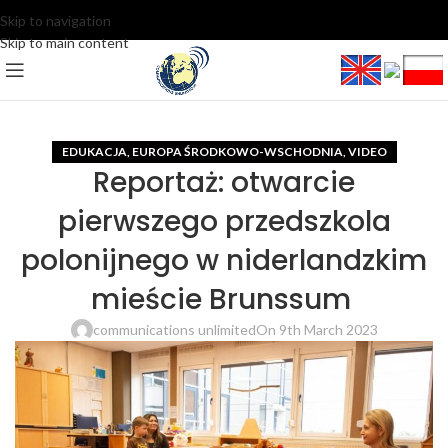
Skip to navigation
Skip to main content
EDUKACJA
EUROPA ŚRODKOWO-WSCHODNIA
VIDEO
,
,
Reportaż: otwarcie
pierwszego przedszkola
polonijnego w niderlandzkim
mieście Brunssum
communications unlimited
On 9th March 2023