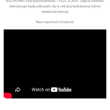
BIEDRONKI oraz popołudniowa – PSZCZÓŁKI. Zajęcia oddziału
dziecięcego będą odbywały się w sekcji przedszkolnej szkoły
międzynarodowej.
Nasz reportaż z otwarcia: