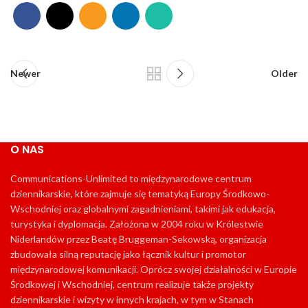
Newer
Older
O NAS
Communications-Unlimited to międzynarodowe centrum
dziennikarskie, które zajmuje się tematyką Europy Środkowo-
Wschodniej oraz globalnymi zagadnieniami, takimi jak edukacja,
turystyka i dyplomacja. Założona w 2004 roku w Królestwie
Niderlandów przez Beatę Bruggeman-Sekowską, organizacja
zbudowała silną reputację jako łącznik kultur i promotor
międzynarodowej komunikacji. Oprócz swojej działalności w Europie
Środkowej i Wschodniej, centrum realizuje także projekty
dziennikarskie i wizyty w innych krajach, w tym w Stanach