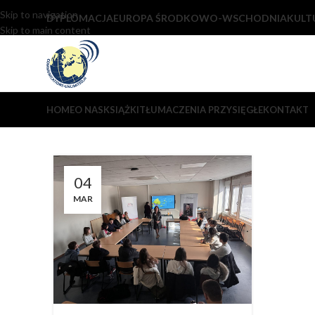
Skip to navigation
DYPLOMACJA
EUROPA ŚRODKOWO-WSCHODNIA
KULT
Skip to main content
HOME
O NAS
KSIĄŻKI
TŁUMACZENIA PRZYSIĘGŁE
KONTAKT
04
MAR