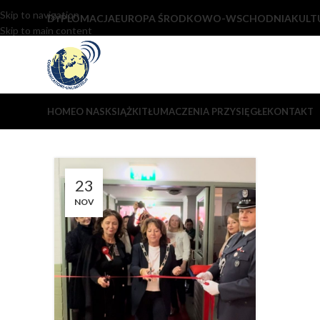
Skip to navigation
DYPLOMACJA
EUROPA ŚRODKOWO-WSCHODNIA
KULT
Skip to main content
HOME
O NAS
KSIĄŻKI
TŁUMACZENIA PRZYSIĘGŁE
KONTAKT
23
NOV