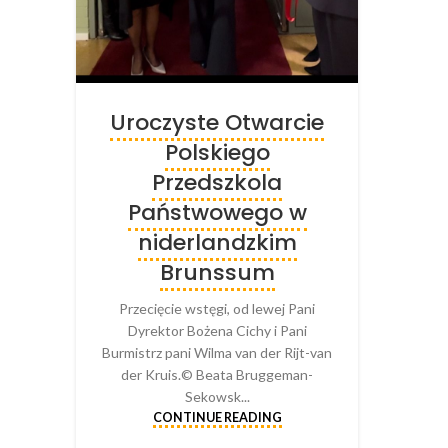
Uroczyste Otwarcie
Polskiego
Przedszkola
Państwowego w
niderlandzkim
Brunssum
Przecięcie wstęgi, od lewej Pani
Dyrektor Bożena Cichy i Pani
Burmistrz pani Wilma van der Rijt-van
der Kruis.© Beata Bruggeman-
Sekowsk...
CONTINUE READING