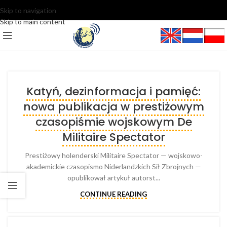
Skip to navigation
Skip to main content
Katyń, dezinformacja i pamięć:
nowa publikacja w prestiżowym
czasopiśmie wojskowym De
Militaire Spectator
Prestiżowy holenderski Militaire Spectator — wojskowo-
akademickie czasopismo Niderlandzkich Sił Zbrojnych —
opublikował artykuł autorst...
CONTINUE READING