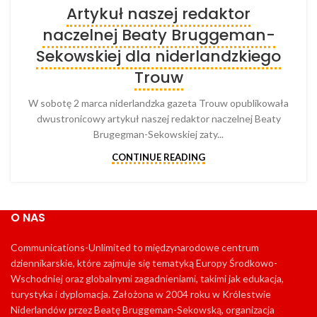
Artykuł naszej redaktor
naczelnej Beaty Bruggeman-
Sekowskiej dla niderlandzkiego
Trouw
W sobotę 2 marca niderlandzka gazeta Trouw opublikowała
dwustronicowy artykuł naszej redaktor naczelnej Beaty
Brugegman-Sekowskiej zaty...
CONTINUE READING
O NAS
Communications-Unlimited to międzynarodowe centrum
dziennikarskie, które zajmuje się tematyką Europy Środkowo-
Wschodniej oraz globalnymi zagadnieniami, takimi jak edukacja,
turystyka i dyplomacja. Założona w 2004 roku w Królestwie
Niderlandów przez Beatę Bruggeman-Sekowską, organizacja