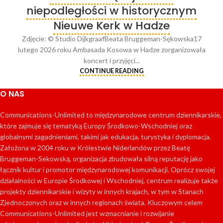
niepodległości w historycznym
Nieuwe Kerk w Hadze
Zdjęcie: © Studio DijkgraafBeata Bruggeman-Sękowska17
lutego 2026 roku Ambasada Kosowa w Hadze zorganizowała
koncert i przyjęci...
CONTINUE READING
O NAS
Communications-Unlimited to międzynarodowe centrum dziennikarskie,
które zajmuje się tematyką Europy Środkowo-Wschodniej oraz
globalnymi zagadnieniami, takimi jak edukacja, turystyka i dyplomacja.
Założona w 2004 roku w Królestwie Niderlandów przez Beatę
Bruggeman-Sekowską, organizacja zbudowała silną reputację jako
łącznik kultur i promotor międzynarodowej komunikacji. Oprócz swojej
działalności w Europie Środkowej i Wschodniej, centrum realizuje także
projekty dziennikarskie i wizyty w innych krajach, w tym w Stanach
Zjednoczonych oraz w innych regionach świata. Kluczowym celem
Communications-Unlimited jest wzmacnianie i rozwijanie