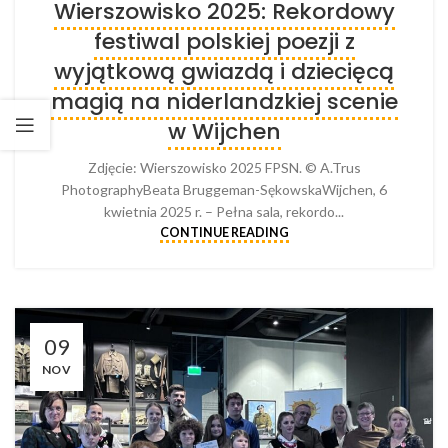
Wierszowisko 2025: Rekordowy
festiwal polskiej poezji z
wyjątkową gwiazdą i dziecięcą
magią na niderlandzkiej scenie
w Wijchen
Zdjęcie: Wierszowisko 2025 FPSN. © A.Trus
PhotographyBeata Bruggeman-SękowskaWijchen, 6
kwietnia 2025 r. – Pełna sala, rekordo...
CONTINUE READING
09
NOV