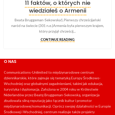
11 faktów, o których nie
wiedziałeś o Armenii
Beata Bruggeman-Sekowska1.Pierwszy chrześcijański
naród na świecie (301 n.e.)Armenia była pierwszym krajem,
który przyjął chrześcij...
CONTINUE READING
O NAS
Communications-Unlimited to międzynarodowe centrum
dziennikarskie, które zajmuje się tematyką Europy Środkowo-
Wschodniej oraz globalnymi zagadnieniami, takimi jak edukacja,
turystyka i dyplomacja. Założona w 2004 roku w Królestwie
Niderlandów przez Beatę Bruggeman-Sekowską, organizacja
zbudowała silną reputację jako łącznik kultur i promotor
międzynarodowej komunikacji. Oprócz swojej działalności w Europie
Środkowej i Wschodniej, centrum realizuje także projekty