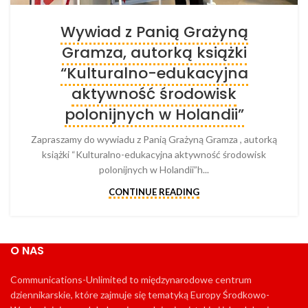
Wywiad z Panią Grażyną
Gramza, autorką książki
“Kulturalno-edukacyjna
aktywność środowisk
polonijnych w Holandii”
Zapraszamy do wywiadu z Panią Grażyną Gramza , autorką
książki “Kulturalno-edukacyjna aktywność środowisk
polonijnych w Holandii”h...
CONTINUE READING
O NAS
Communications-Unlimited to międzynarodowe centrum
dziennikarskie, które zajmuje się tematyką Europy Środkowo-