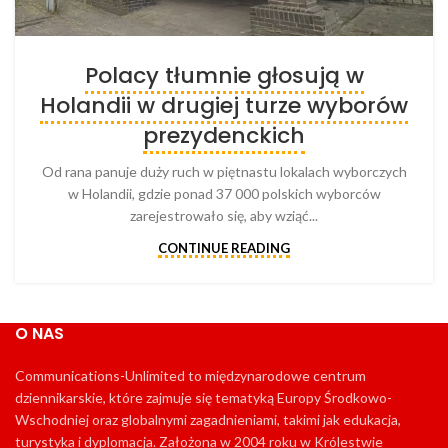
Polacy tłumnie głosują w
Holandii w drugiej turze wyborów
prezydenckich
Od rana panuje duży ruch w piętnastu lokalach wyborczych
w Holandii, gdzie ponad 37 000 polskich wyborców
zarejestrowało się, aby wziąć...
CONTINUE READING
O NAS
Communications-Unlimited to międzynarodowe centrum
dziennikarskie, które zajmuje się tematyką Europy Środkowo-
Wschodniej oraz globalnymi zagadnieniami, takimi jak edukacja,
turystyka i dyplomacja. Założona w 2004 roku w Królestwie