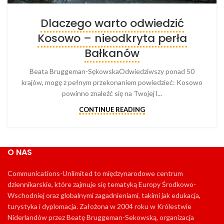
Dlaczego warto odwiedzić
Kosowo – nieodkryta perła
Bałkanów
Beata Bruggeman-SękowskaOdwiedziwszy ponad 50
krajów, mogę z pełnym przekonaniem powiedzieć: Kosowo
powinno znaleźć się na Twojej l...
CONTINUE READING
O NAS
Communications-Unlimited to międzynarodowe centrum
dziennikarskie, które zajmuje się tematyką Europy Środkowo-
Wschodniej oraz globalnymi zagadnieniami, takimi jak edukacja,
turystyka i dyplomacja. Założona w 2004 roku w Królestwie
Niderlandów przez Beatę Bruggeman-Sekowską, organizacja