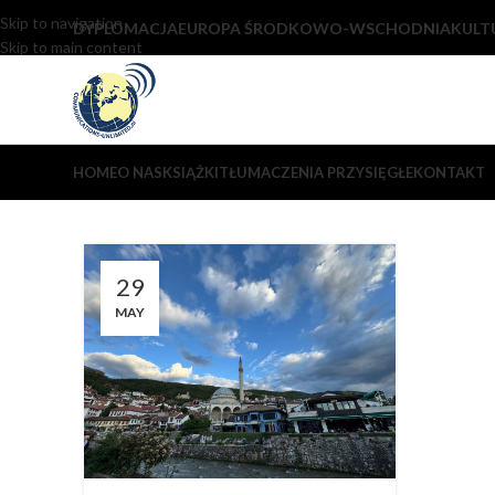
Skip to navigation
DYPLOMACJA
EUROPA ŚRODKOWO-WSCHODNIA
KULT
Skip to main content
HOME
O NAS
KSIĄŻKI
TŁUMACZENIA PRZYSIĘGŁE
KONTAKT
29
MAY