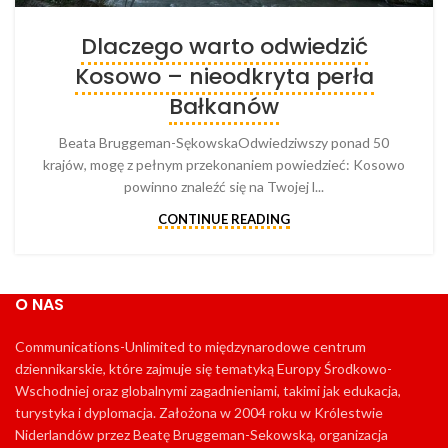
Dlaczego warto odwiedzić
Kosowo – nieodkryta perła
Bałkanów
Beata Bruggeman-SękowskaOdwiedziwszy ponad 50
krajów, mogę z pełnym przekonaniem powiedzieć: Kosowo
powinno znaleźć się na Twojej l...
CONTINUE READING
O NAS
Communications-Unlimited to międzynarodowe centrum
dziennikarskie, które zajmuje się tematyką Europy Środkowo-
Wschodniej oraz globalnymi zagadnieniami, takimi jak edukacja,
turystyka i dyplomacja. Założona w 2004 roku w Królestwie
Niderlandów przez Beatę Bruggeman-Sekowską, organizacja