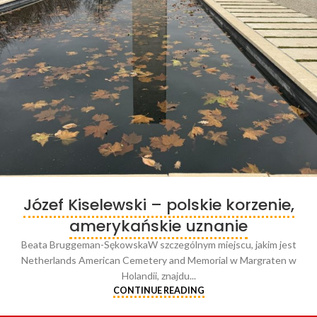
Józef Kiselewski – polskie korzenie,
amerykańskie uznanie
Beata Bruggeman-SękowskaW szczególnym miejscu, jakim jest
Netherlands American Cemetery and Memorial w Margraten w
Holandii, znajdu...
CONTINUE READING