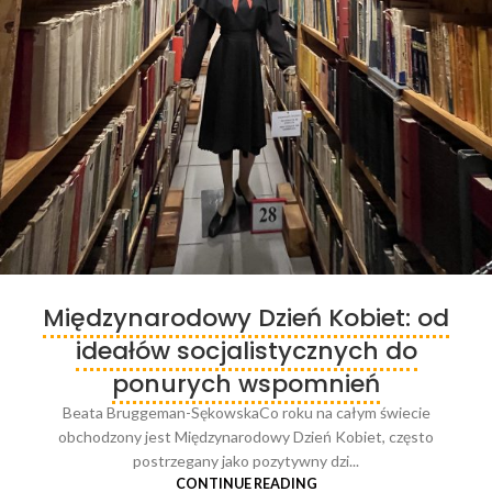
Międzynarodowy Dzień Kobiet: od
ideałów socjalistycznych do
ponurych wspomnień
Beata Bruggeman-SękowskaCo roku na całym świecie
obchodzony jest Międzynarodowy Dzień Kobiet, często
postrzegany jako pozytywny dzi...
CONTINUE READING