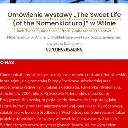
Omówienie wystawy „The Sweet Life
(of the Nomenklatura)” w Wilnie
Jack Twiss Quarles van Ufford. Ambasador Królestwa
Niderlandów w Wilnie, LitwaNiektóre wystawy pozostawiają nas
z większą liczbą py...
CONTINUE READING
O NAS
Communications-Unlimited to międzynarodowe centrum dziennikarskie,
które zajmuje się tematyką Europy Środkowo-Wschodniej oraz
globalnymi zagadnieniami, takimi jak edukacja, turystyka i dyplomacja.
Założona w 2004 roku w Królestwie Niderlandów przez Beatę
Bruggeman-Sekowską, organizacja zbudowała silną reputację jako
łącznik kultur i promotor międzynarodowej komunikacji. Oprócz swojej
działalności w Europie Środkowej i Wschodniej, centrum realizuje także
projekty dziennikarskie i wizyty w innych krajach, w tym w Stanach
Zjednoczonych oraz w innych regionach świata. Kluczowym celem