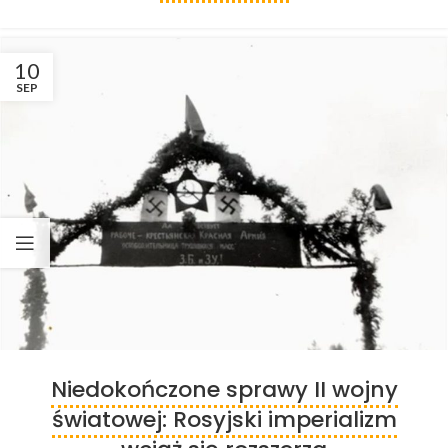
10
SEP
Niedokończone sprawy II wojny
światowej: Rosyjski imperializm