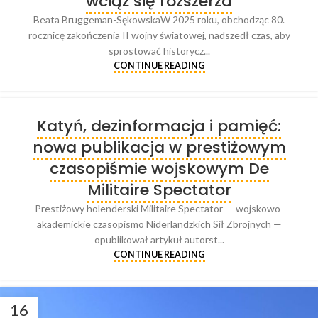
wciąż się rozszerza
Beata Bruggeman-SękowskaW 2025 roku, obchodząc 80.
rocznicę zakończenia II wojny światowej, nadszedł czas, aby
sprostować historycz...
CONTINUE READING
Katyń, dezinformacja i pamięć:
nowa publikacja w prestiżowym
czasopiśmie wojskowym De
Militaire Spectator
Prestiżowy holenderski Militaire Spectator — wojskowo-
akademickie czasopismo Niderlandzkich Sił Zbrojnych —
opublikował artykuł autorst...
CONTINUE READING
16