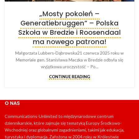
„Mosty pokoleń –
Generatiebruggen” – Polska
Szkoła w Bredzie i Roosendaal
ma nowego patrona!
Małgorzata Lubbers-Dąbrowska21 czerwca 2025 roku w
Memoriale gen. Stanisława Maczka w Bredzie odbyła się
wyjątkowa uroczystość – Po...
CONTINUE READING
O NAS
Communications-Unlimited to międzynarodowe centrum
dziennikarskie, które zajmuje się tematyką Europy Środkowo-
Wschodniej oraz globalnymi zagadnieniami, takimi jak edukacja,
turystyka i dyplomacja. Założona w 2004 roku w Królestwie