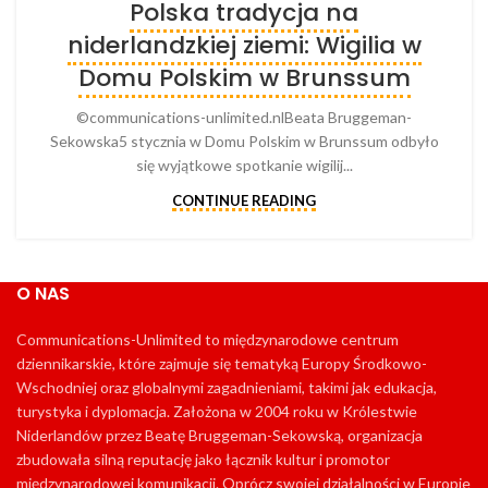
Polska tradycja na
niderlandzkiej ziemi: Wigilia w
Domu Polskim w Brunssum
©communications-unlimited.nlBeata Bruggeman-
Sekowska5 stycznia w Domu Polskim w Brunssum odbyło
się wyjątkowe spotkanie wigilij...
CONTINUE READING
O NAS
Communications-Unlimited to międzynarodowe centrum
dziennikarskie, które zajmuje się tematyką Europy Środkowo-
Wschodniej oraz globalnymi zagadnieniami, takimi jak edukacja,
turystyka i dyplomacja. Założona w 2004 roku w Królestwie
Niderlandów przez Beatę Bruggeman-Sekowską, organizacja
zbudowała silną reputację jako łącznik kultur i promotor
międzynarodowej komunikacji. Oprócz swojej działalności w Europie