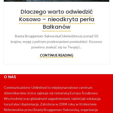
Dlaczego warto odwiedzić
Kosowo – nieodkryta perła
Bałkanów
Beata Bruggeman-SękowskaOdwiedziwszy ponad 50
krajów, mogę z pełnym przekonaniem powiedzieć: Kosowo
powinno znaleźć się na Twojej l...
CONTINUE READING
O NAS
Communications-Unlimited to międzynarodowe centrum
dziennikarskie, które zajmuje się tematyką Europy Środkowo-
Wschodniej oraz globalnymi zagadnieniami, takimi jak edukacja,
turystyka i dyplomacja. Założona w 2004 roku w Królestwie
Niderlandów przez Beatę Bruggeman-Sekowską, organizacja