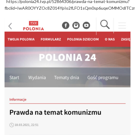
https://polonia24.tvp.pl/52864306/prawda-na-temat-komunizmu?
fbclid=IwAR0OYYZOc8Z014YpIo2fLFO1sQm0sp6uqeOMMOdlTCzr