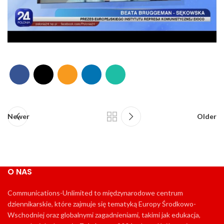
Newer
Older
O NAS
Communications-Unlimited to międzynarodowe centrum
dziennikarskie, które zajmuje się tematyką Europy Środkowo-
Wschodniej oraz globalnymi zagadnieniami, takimi jak edukacja,