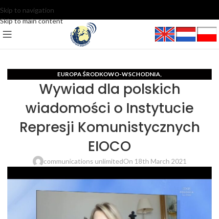
Skip to navigation
Skip to main content
EUROPA ŚRODKOWO-WSCHODNIA
,
Wywiad dla polskich
MIĘDZYNARODOWE CENTRUM DZIENNIKARSKIE I PR
VIDEO
,
wiadomości o Instytucie
Represji Komunistycznych
EIOCO
communications unlimited
On 18th March 2021