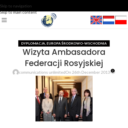
Skip to navigation
Skip to main content
DYPLOMACJA
EUROPA ŚRODKOWO-WSCHODNIA
,
Wizyta Ambasadora
Federacji Rosyjskiej
0
communications unlimited
On 26th December 2013