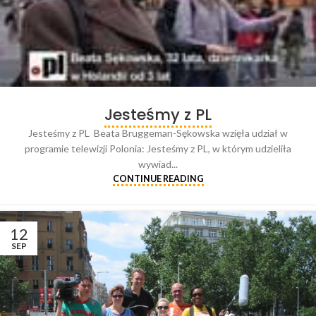
Jesteśmy z PL
Jesteśmy z PL Beata Bruggeman-Sękowska wzięła udział w
programie telewizji Polonia: Jesteśmy z PL, w którym udzieliła
wywiad...
CONTINUE READING
12
SEP