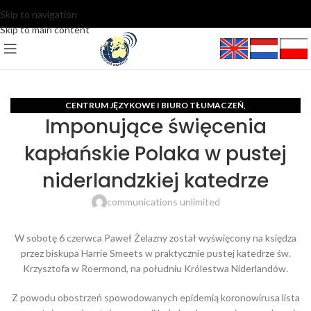
Skip to navigation
Skip to main content
CENTRUM JĘZYKOWE I BIURO TŁUMACZEŃ
,
Imponujące święcenia
EUROPA ŚRODKOWO-WSCHODNIA
kapłańskie Polaka w pustej
niderlandzkiej katedrze
communications unlimited
W sobotę 6 czerwca Paweł Żelazny został wyświęcony na księdza
przez biskupa Harrie Smeets w praktycznie pustej katedrze św.
Krzysztofa w Roermond, na południu Królestwa Niderlandów.
Z powodu obostrzeń spowodowanych epidemią koronowirusa lista