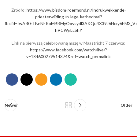
Źródło:
https://www.bisdom-roermond.nl/Indrukwekkende-
priesterwijding-in-lege-kathedraal?
fbclid=IwAR0rTBeNERoMBBMyOovsydl3AKQu4X39J6Fkxy6EM3_Vx
hVCWjrLcShY
Link na pierwszą celebrowaną mszę w Maastricht 7 czerwca:
https://www.facebook.com/watch/live/?
v=184600279514374&ref=watch_permalink
Newer
Older