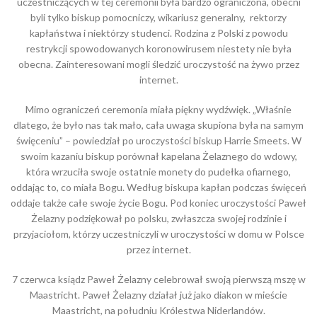
uczestniczących w tej ceremonii była bardzo ograniczona, obecni
byli tylko biskup pomocniczy, wikariusz generalny, rektorzy
kapłaństwa i niektórzy studenci. Rodzina z Polski z powodu
restrykcji spowodowanych koronowirusem niestety nie była
obecna. Zainteresowani mogli śledzić uroczystość na żywo przez
internet.
Mimo ograniczeń ceremonia miała piękny wydźwięk. „Właśnie
dlatego, że było nas tak mało, cała uwaga skupiona była na samym
święceniu” – powiedział po uroczystości biskup Harrie Smeets. W
swoim kazaniu biskup porównał kapelana Żelaznego do wdowy,
która wrzuciła swoje ostatnie monety do pudełka ofiarnego,
oddając to, co miała Bogu. Według biskupa kapłan podczas święceń
oddaje także całe swoje życie Bogu. Pod koniec uroczystości Paweł
Żelazny podziękował po polsku, zwłaszcza swojej rodzinie i
przyjaciołom, którzy uczestniczyli w uroczystości w domu w Polsce
przez internet.
7 czerwca ksiądz Paweł Żelazny celebrował swoją pierwszą mszę w
Maastricht. Paweł Żelazny działał już jako diakon w mieście
Maastricht, na południu Królestwa Niderlandów.