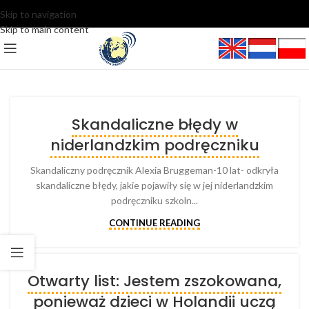
Skip to navigation
Skip to main content
Skandaliczne błędy w
niderlandzkim podręczniku
Skandaliczny podręcznik Alexia Bruggeman-10 lat- odkryła
skandaliczne błędy, jakie pojawiły się w jej niderlandzkim
podręczniku szkoln...
CONTINUE READING
Otwarty list: Jestem zszokowana,
ponieważ dzieci w Holandii uczą