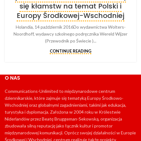
się kłamstw na temat Polski i
Europy Środkowej-Wschodniej
Holandia, 14 październik 2016Do wydawnictwa Wolters-
Noordhoff, wydawcy szkolnego podręcznika Wereld Wijzer
(Przewodnik po Świecie )...
CONTINUE READING
O NAS
Communications-Unlimited to międzynarodowe centrum
dziennikarskie, które zajmuje się tematyką Europy Środkowo-
Wschodniej oraz globalnymi zagadnieniami, takimi jak edukacja,
turystyka i dyplomacja. Założona w 2004 roku w Królestwie
Niderlandów przez Beatę Bruggeman-Sekowską, organizacja
zbudowała silną reputację jako łącznik kultur i promotor
międzynarodowej komunikacji. Oprócz swojej działalności w Europie
Środkowej i Wschodniej, centrum realizuje także projekty