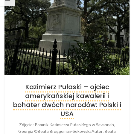
Kazimierz Pułaski – ojciec
amerykańskiej kawalerii i
bohater dwóch narodów: Polski i
USA
Zdjęcie: Pomnik Kazimierza Pułaskiego w Savannah,
Georgia ©Beata Bruggeman-SekowskaAutor: Beata