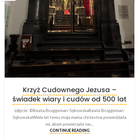
Krzyż Cudownego Jezusa –
świadek wiary i cudów od 500 lat
zdjęcie: ©Beata Bruggeman-SękowskaBeata Bruggeman-
SękowskaWiele lat temu moja mama chrzestna powiedziała
mi, abym powierzała sw...
CONTINUE READING