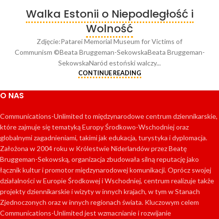
Walka Estonii o Niepodległość i
Wolność
Zdjęcie:Patarei Memorial Museum for Victims of
Communism ©Beata Bruggeman-SekowskaBeata Bruggeman-
SekowskaNaród estoński walczy...
CONTINUE READING
O NAS
Communications-Unlimited to międzynarodowe centrum dziennikarskie,
które zajmuje się tematyką Europy Środkowo-Wschodniej oraz
globalnymi zagadnieniami, takimi jak edukacja, turystyka i dyplomacja.
Założona w 2004 roku w Królestwie Niderlandów przez Beatę
Bruggeman-Sekowską, organizacja zbudowała silną reputację jako
łącznik kultur i promotor międzynarodowej komunikacji. Oprócz swojej
działalności w Europie Środkowej i Wschodniej, centrum realizuje także
projekty dziennikarskie i wizyty w innych krajach, w tym w Stanach
Zjednoczonych oraz w innych regionach świata. Kluczowym celem
Communications-Unlimited jest wzmacnianie i rozwijanie