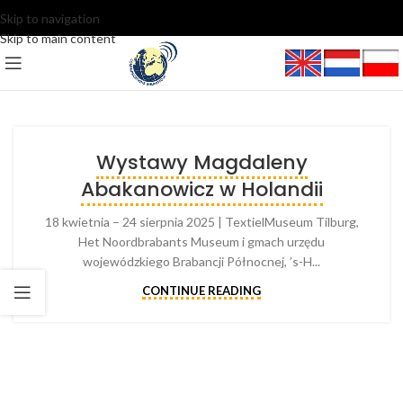
Skip to navigation
Skip to main content
Wystawy Magdaleny
Abakanowicz w Holandii
18 kwietnia – 24 sierpnia 2025 | TextielMuseum Tilburg,
Het Noordbrabants Museum i gmach urzędu
wojewódzkiego Brabancji Północnej, ’s-H...
CONTINUE READING