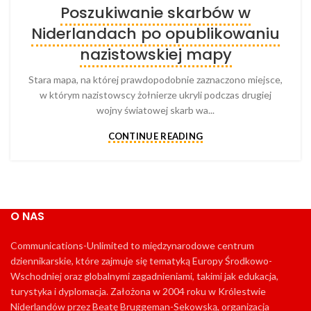
Poszukiwanie skarbów w
Niderlandach po opublikowaniu
nazistowskiej mapy
Stara mapa, na której prawdopodobnie zaznaczono miejsce,
w którym nazistowscy żołnierze ukryli podczas drugiej
wojny światowej skarb wa...
CONTINUE READING
O NAS
Communications-Unlimited to międzynarodowe centrum
dziennikarskie, które zajmuje się tematyką Europy Środkowo-
Wschodniej oraz globalnymi zagadnieniami, takimi jak edukacja,
turystyka i dyplomacja. Założona w 2004 roku w Królestwie
Niderlandów przez Beatę Bruggeman-Sekowską, organizacja