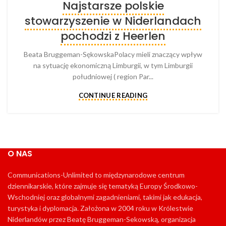
Najstarsze polskie
stowarzyszenie w Niderlandach
pochodzi z Heerlen
Beata Bruggeman-SękowskaPolacy mieli znaczący wpływ
na sytuację ekonomiczną Limburgii, w tym Limburgii
południowej ( region Par...
CONTINUE READING
O NAS
Communications-Unlimited to międzynarodowe centrum
dziennikarskie, które zajmuje się tematyką Europy Środkowo-
Wschodniej oraz globalnymi zagadnieniami, takimi jak edukacja,
turystyka i dyplomacja. Założona w 2004 roku w Królestwie
Niderlandów przez Beatę Bruggeman-Sekowską, organizacja