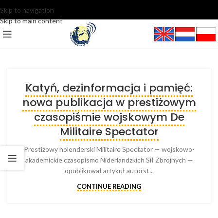
Skip to navigation
Skip to main content
Katyń, dezinformacja i pamięć:
nowa publikacja w prestiżowym
czasopiśmie wojskowym De
Militaire Spectator
Prestiżowy holenderski Militaire Spectator — wojskowo-
akademickie czasopismo Niderlandzkich Sił Zbrojnych —
opublikował artykuł autorst...
CONTINUE READING