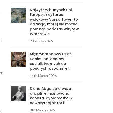
Najwyższy budynek Unii
m
Europejskiej: taras
widokowy Varso Tower to
atrakcja, której nie można
pominąć podczas wizyty w
Warszawie
go
23rd July 2026
Międzynarodowy Dzień
Kobiet: od ideałów
socjalistycznych do
ponurych wspomnień
cz
14th March 2026
Diana Abgar: pierwsza
oficjalnie mianowana
kobieta-dyplomatka w
nowożytnej historii
8th March 2026
o