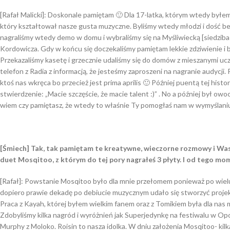
[Rafał Malicki]: Doskonale pamiętam 🙂 Dla 17-latka, którym wtedy był
który kształtował nasze gusta muzyczne. Byliśmy wtedy młodzi i dość b
nagraliśmy wtedy demo w domu i wybraliśmy się na Myśliwiecką [siedziba 
Kordowicza. Gdy w końcu się doczekaliśmy pamiętam lekkie zdziwienie i by
Przekazaliśmy kasetę i grzecznie udaliśmy się do domów z mieszanymi uc
telefon z Radia z informacją, że jesteśmy zaproszeni na nagranie audycji.
ktoś nas wkręca bo przecież jest prima aprilis 🙂 Później puentą tej hist
stwierdzenie: „Macie szczęście, że macie talent :)” . No a później był 
wiem czy pamiętasz, że wtedy to właśnie Ty pomogłaś nam w wymyślan
[Śmiech] Tak, tak pamiętam te kreatywne, wieczorne rozmowy i Wasz
duet Mosqitoo, z którym do tej pory nagrałeś 3 płyty. I od tego m
[Rafał]: Powstanie Mosqitoo było dla mnie przełomem ponieważ po wielu
dopiero prawie dekadę po debiucie muzycznym udało się stworzyć projekt
Praca z Kayah, której byłem wielkim fanem oraz z Tomikiem była dla nas m
Zdobyliśmy kilka nagród i wyróżnień jak Superjedynkę na festiwalu w Opo
Murphy z Moloko. Roisin to nasza idolka. W dniu założenia Mosqitoo- kil