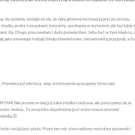
ąc do pytania, wydaje mi się, że taką główną motywacją jest po prostu
w studiu, próby z muzykami, koncerty, spotkania w wytwórni, ale też lubię 
ami, itp. Długo pracowałam i dużo poświęciłam, żeby być w tym miejscu,
uję jako pewnego rodzaju błogosławieństwo, niesamowitą przygodę, a to
a. Premiera już wkrótce, więc intensywnie pracujemy teraz nad
TAM. Nie jestem w niej już taka słodka i radosna, ale poruszamy się w
 koniec świata. To wszystko dopełnione jest znów nowoczesnymi
elodią 😉
yła i wciąż jest płyta. Przez ten rok stworzylismy mnóstwo piosenek i