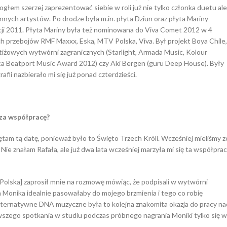
łem szerzej zaprezentować siebie w roli już nie tylko członka duetu ale
innych artystów. Po drodze była m.in. płyta Dziun oraz płyta Mariny
ji 2011. Płyta Mariny była też nominowana do Viva Comet 2012 w 4
tach przebojów RMF Maxxx, Eska, MTV Polska, Viva. Był projekt Boya Chile
iżowych wytwórni zagranicznych (Starlight, Armada Music, Kolour
ca Beatport Music Award 2012) czy Aki Bergen (guru Deep House). Były
fii nazbierało mi się już ponad czterdzieści.
sza współpracę?
ętam tą datę, ponieważ było to Święto Trzech Króli. Wcześniej mieliśmy z
ie znałam Rafała, ale już dwa lata wcześniej marzyła mi się ta współprac
 Polska] zaprosił mnie na rozmowę mówiąc, że podpisali w wytwórni
 Monika idealnie pasowałaby do mojego brzmienia i tego co robię
alternatywne DNA muzyczne była to kolejna znakomita okazja do pracy na
wszego spotkania w studiu podczas próbnego nagrania Moniki tylko się w