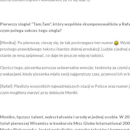
Pierwszy singiel ’’Tam,Tam’’, który wspólnie skomponowaliście a Raf
czym polega sukces tego singla?
[Monika]: Po pierwsze, cieszę się, że tak postrzegasz ten numer
Wydaje
prostego prawdziwego tekstu i bardzo dobrej produkcji. Ludzie z jednej 
stanie ze mną zaśpiewać, co daje im jeszcze więcej radości.
Oprócz tego, piosenka porusza uniwersalne emocje; tesknotę za czymś pi
z wakacjami, kiedy piosenka miała swój najgorętszy czas, przenosi ich w
[Rafał]: Playlisty wszystkich najważniejszych stacji w Polsce oraz nume
czym mogliśmy marzyć przy debiucie Moniki.
Moniko, łączysz talent, wykształcenie i urodę w jednej osobie. W 2
tytuł pierwszej Wicemiss w konkursie Miss Globe International 200
Marka Piekarczyka. Jesteś wokalistką, autorką tekstów i kompozyt