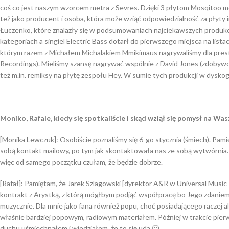
coś co jest naszym wzorcem metra z Sevres. Dzięki 3 płytom Mosqitoo mog
też jako producent i osoba, która może wziąć odpowiedzialność za płyty 
Łuczenko, które znalazły się w podsumowaniach najciekawszych produkc
kategoriach a singiel Electric Bass dotarł do pierwszego miejsca na lis
którym razem z Michałem Michalakiem Mmikimaus nagrywaliśmy dla prest
Recordings). Mieliśmy szansę nagrywać wspólnie z David Jones (zdobyw
też m.in. remiksy na płytę zespołu Hey. W sumie tych produkcji w dyskogra
Moniko, Rafale, kiedy się spotkaliście i skąd wziął się pomysł na Wa
[Monika Lewczuk]: Osobiście poznaliśmy się 6-go stycznia (śmiech). Pami
sobą kontakt mailowy, po tym jak skontaktowała nas ze sobą wytwórnia. N
więc od samego początku czułam, że będzie dobrze.
[Rafał]: Pamiętam, że Jarek Szlagowski [dyrektor A&R w Universal Music
kontrakt z Arystką, z którą mógłbym podjąć współpracę bo Jego zdaniem
muzycznie. Dla mnie jako fana również popu, choć posiadającego raczej 
właśnie bardziej popowym, radiowym materiałem. Później w trakcie pier
duchu uśmiechnąłem i wiedziałem, że to się uda 🙂