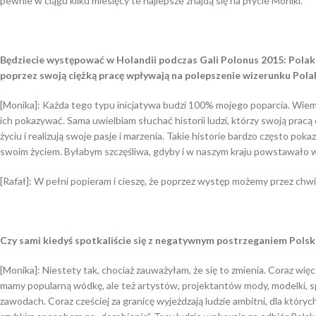
pewnie w ciągu kilku miesięcy te najlepsze znajdą się na płycie Moniki.
Będziecie występować w Holandii podczas Gali Polonus 2015: Polak 
poprzez swoją ciężką pracę wpływają na polepszenie wizerunku Polak
[Monika]: Każda tego typu inicjatywa budzi 100% mojego poparcia. Wiem, ż
ich pokazywać. Sama uwielbiam słuchać historii ludzi, którzy swoją pracą
życiu i realizują swoje pasje i marzenia. Takie historie bardzo często poka
swoim życiem. Byłabym szczęśliwa, gdyby i w naszym kraju powstawało w
[Rafał]: W pełni popieram i cieszę, że poprzez występ możemy przez chwi
Czy sami kiedyś spotkaliście się z negatywnym postrzeganiem Polsk
[Monika]: Niestety tak, chociaż zauważyłam, że się to zmienia. Coraz więc
mamy popularną wódkę, ale też artystów, projektantów mody, modelki,
zawodach. Coraz cześciej za granicę wyjeżdzają ludzie ambitni, dla których