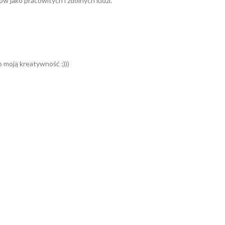
w jako pracowitych i zdolnych ludzi.
o moją kreatywność ;)))