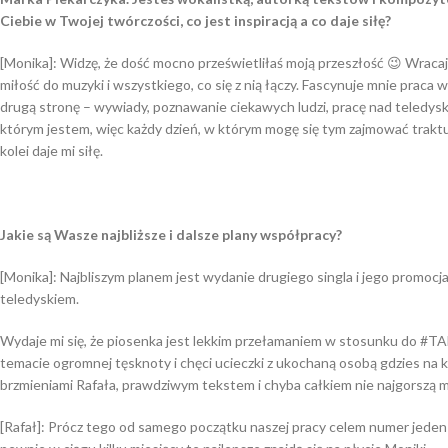
Ciebie w Twojej twórczości, co jest inspiracją a co daje siłę?
[Monika]: Widzę, że dość mocno prześwietliłaś moją przeszłość 😉 Wracaj
miłość do muzyki i wszystkiego, co się z nią łączy. Fascynuje mnie praca 
drugą stronę – wywiady, poznawanie ciekawych ludzi, pracę nad teledysk
którym jestem, więc każdy dzień, w którym mogę się tym zajmować trakt
kolei daje mi siłę.
Jakie są Wasze najbliższe i dalsze plany współpracy?
[Monika]: Najbliszym planem jest wydanie drugiego singla i jego promocj
teledyskiem.
Wydaje mi się, że piosenka jest lekkim przełamaniem w stosunku do #TAM
temacie ogromnej tęsknoty i chęci ucieczki z ukochaną osobą gdzies na
brzmieniami Rafała, prawdziwym tekstem i chyba całkiem nie najgorszą m
[Rafał]: Prócz tego od samego początku naszej pracy celem numer jeden b