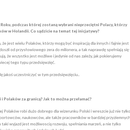
Roku, podczas której zostaną wybrani nieprzeciętni Polacy, którzy
ów w Holandii. Co sądzicie na temat tej inicjatywy?
e jest wielu Polaków, którzy mogą być inspiracją dla innych i fajnie jest
 doszli od przysłowiowego zera do milionera, a tak naprawdę spełniają się
zują, że wszystko jest możliwe i jedynie od nas zależy, jak pokierujemy
iecej tego typu przedsięwzięć.
lę jakoś uczestniczyć w tym przedsięwzięciu..
i i Polaków za granicą? Jak to można przełamać?
ej Polaków robi dużo dobrego dla wizerunku Polski i wreszcie już nie tylk
 sportowców, naukowców, ale także pracowników w bardziej przyziemnyc
 taki wyjazd jest możliwoscią rozwoju, spełniania marzeń, a nie tylko