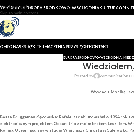
Skip to navigation
YPLOMACJA
EUROPA ŚRODKOWO-WSCHODNIA
KULTURA
OPINIE
Skip to main content
OME
O NAS
KSIĄŻKI
TŁUMACZENIA PRZYSIĘGŁE
KONTAKT
EUROPA ŚRODKOWO-WSCHODNIA
,
MIĘDZ
Wiedziałem, 
Posted by
communications u
Wywiad z Monik
ą
Lewc
Beata Bruggeman-Sękowska:
Rafale, zadebiutowałeś w 1994 roku w
elektronicznym projektem Ocean: trio
z moim bratem Leszkiem. W t
Rolling Ocean nagrany w studiu Winicjusza Chrósta w Sulejówku. Pa