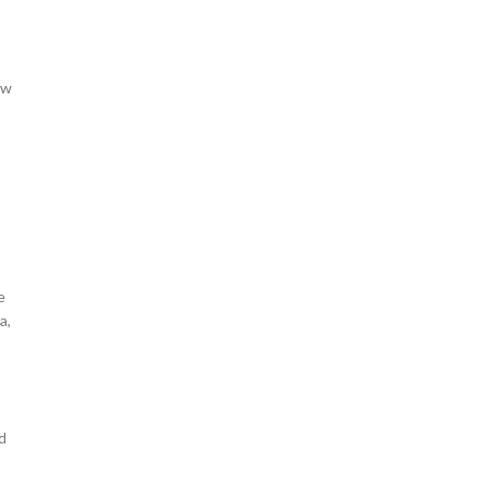
,w
e
a,
d