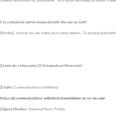
szybkim sposobem na „dorobienie”. Tacy ludzie wpływają na odbiór Polakó
Czy szykujecie jakieś niespodzianki dla nas na Gali?
[Monika]: Jeszcze nie, ale chyba się to zaraz zmieni… To pytanie pobudził
Zatem do zobaczenia 21 listopada w Hilversum!
Źródło
: Communications-Unlimited
https://pl.communications-unlimited.nl/wiedzialem-ze-to-sie-uda/
Zdjęcia Monika
: Universal Music Polska