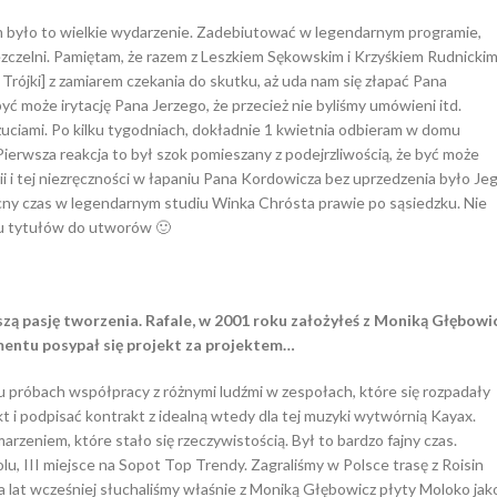
em było to wielkie wydarzenie. Zadebiutować w legendarnym programie,
ezczelni. Pamiętam, że razem z Leszkiem Sękowskim i Krzyśkiem Rudnicki
Trójki] z zamiarem czekania do skutku, aż uda nam się złapać Pana
ć może irytację Pana Jerzego, że przecież nie byliśmy umówieni itd.
zuciami. Po kilku tygodniach, dokładnie 1 kwietnia odbieram w domu
 Pierwsza reakcja to był szok pomieszany z podejrzliwością, że być może
orii i tej niezręczności w łapaniu Pana Kordowicza bez uprzedzenia było Je
owocny czas w legendarnym studiu Winka Chrósta prawie po sąsiedzku. Nie
iu tytułów do utworów 🙂
ą pasję tworzenia. Rafale, w 2001 roku założyłeś z Moniką Głębowi
omentu posypał się projekt za projektem…
 próbach współpracy z różnymi ludźmi w zespołach, które się rozpadały
 i podpisać kontrakt z idealną wtedy dla tej muzyki wytwórnią Kayax.
arzeniem, które stało się rzeczywistością. Był to bardzo fajny czas.
lu, III miejsce na Sopot Top Trendy. Zagraliśmy w Polsce trasę z Roisin
ka lat wcześniej słuchaliśmy właśnie z Moniką Głębowicz płyty Moloko jak