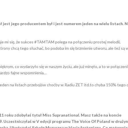
ał jest jego producentem był i jest numerem jeden na wielu listach. 
 mi się, że sukces #TAMTAM polega na połączeniu prostej melodii,
strony chcą tego słuchać, bo podoba im się brzmienie utworu, ale też są 
ęknym, co wydarzyło się w naszym życiu, ale już minęło, a to w połączen
 bardzo fajne wspomnienia…
r jeden na listach przebojów choćby w Radiu ZET itd.to chyba 150% tego 
011 roku zdobyłaś tytuł Miss Supranational. Masz także na koncie
9. Uczestniczyłaś w V edycji programu The Voice Of Poland w drużyn
orką. Ukończyłaś Szkołę Muzyczną w klasie fortepianu. Co motywuje