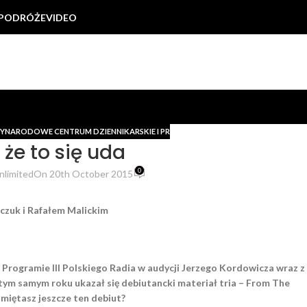
PODRÓŻE
VIDEO
YNARODOWE CENTRUM DZIENNIKARSKIE I PR
że to się uda
0
nlimited
On 20th October 2015
zuk i Rafa
łem
Malickim
 Programie III Polskiego Radia w audycji Jerzego Kordowicza wraz z
ym samym roku ukazał się debiutancki materiał tria – From The
miętasz jeszcze ten debiut?