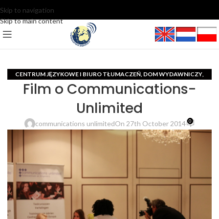
Skip to navigation
Skip to main content
CENTRUM JĘZYKOWE I BIURO TŁUMACZEŃ
DOM WYDAWNICZY
,
,
Film o Communications-
EUROPA ŚRODKOWO-WSCHODNIA
,
MIĘDZYNARODOWE CENTRUM DZIENNIKARSKIE I PR
VIDEO
,
Unlimited
0
communications unlimited
On 27th October 2014