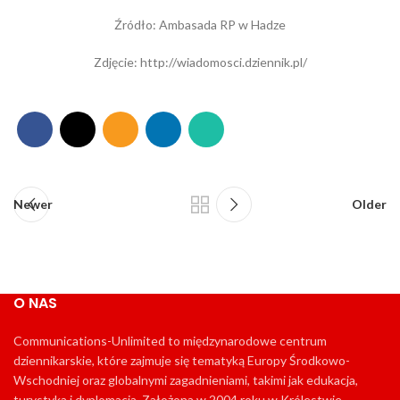
Źródło: Ambasada RP w Hadze
Zdjęcie: http://wiadomosci.dziennik.pl/
Newer
Older
O NAS
Communications-Unlimited to międzynarodowe centrum
dziennikarskie, które zajmuje się tematyką Europy Środkowo-
Wschodniej oraz globalnymi zagadnieniami, takimi jak edukacja,
turystyka i dyplomacja. Założona w 2004 roku w Królestwie