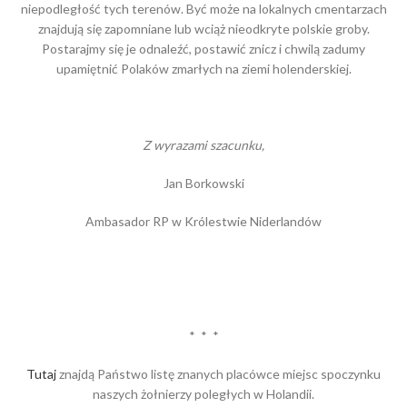
niepodległość tych terenów. Być może na lokalnych cmentarzach
znajdują się zapomniane lub wciąż nieodkryte polskie groby.
Postarajmy się je odnaleźć, postawić znicz i chwilą zadumy
upamiętnić Polaków zmarłych na ziemi holenderskiej.
Z wyrazami szacunku,
Jan Borkowski
Ambasador RP w Królestwie Niderlandów
* * *
Tutaj
znajdą Państwo listę znanych placówce miejsc spoczynku
naszych żołnierzy poległych w Holandii.