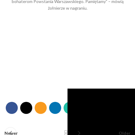
bohaterom Powstania Warszawskiego. Pamiętamy” – mówią
żołnierze w nagraniu.
Newer
Older