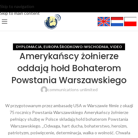
Skip to navigation
Skip to main content
DYPLOMACJA
EUROPA ŚRODKOWO-WSCHODNIA
VIDEO
,
,
Amerykańscy żołnierze
oddają hołd Bohaterom
Powstania Warszawskiego
communications unlimited
W przygotowanym przez ambasadę USA w Warszawie filmie z okazji
75 rocznicy Powstania Warszawskiego Amerykańscy żołnierze
pełniący służbę w Polsce składają hołd bohaterom Powstania
Warszawskiego. „Odwaga, hart ducha, bohaterstwo, heroizm,
patriotyzm, poświęcenie, determinacja, walka o wolność. Chwała