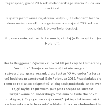
tegenspoed) gra od 2007 roku holenderskiego lekarza Ruuda van
der Graaf.
Klijnstra jest również inicjatorem Festynu „O Holender”! Jest to
doroczna impreza uliczna organizowana w maju od 2008 roku w
duchu dnia królowej holenderskiej.
Moje serce nie jest rozdarte, ono bije tutaj (w Polsce) i tam (w
Holandii).
Beata Bruggeman-Sękowska:
Skrόt NL jest często tłumaczony
“no limits”. Twoja kreatywność też nie zna granic…
reżyserujesz, grasz, organizujesz festyn “O Holender”, a teraz
też będziesz prezentował Galę Polonusa 2012. Przyglądając się
temu co robisz, co osiągnąłeś i z jaką pasją podchodzisz do tych
zajęć, myślę, że już wiem, jaka jest recepta na sukces!
Skrzyżowanie holenderskiego myślenia outside the box z
polską pasją. Czy zgadzasz się ze mną? I jakie polskie wartości i
zachowania warto by przejąć w Holandii, a ktόre holenderskie