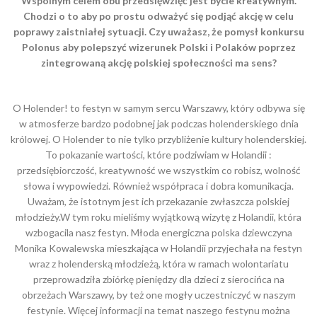
Wspólnym celem obu przedsięwzięć jest bycie kreatywnym.
Chodzi o to aby po prostu odważyć się podjąć akcję w celu
poprawy zaistniałej sytuacji. Czy uważasz, że pomysł konkursu
Polonus aby polepszyć wizerunek Polski i Polaków poprzez
zintegrowaną akcję polskiej społeczności ma sens?
O Holender! to festyn w samym sercu Warszawy, który odbywa się
w atmosferze bardzo podobnej jak podczas holenderskiego dnia
królowej. O Holender to nie tylko przybliżenie kultury holenderskiej.
To pokazanie wartości, które podziwiam w Holandii :
przedsiębiorczość, kreatywność we wszystkim co robisz, wolność
słowa i wypowiedzi. Również współpraca i dobra komunikacja.
Uważam, że istotnym jest ich przekazanie zwłaszcza polskiej
młodzieży.W tym roku mieliśmy wyjątkową wizytę z Holandii, która
wzbogacila nasz festyn. Młoda energiczna polska dziewczyna
Monika Kowalewska mieszkająca w Holandii przyjechała na festyn
wraz z holenderską młodzieżą, która w ramach wolontariatu
przeprowadziła zbiórkę pieniędzy dla dzieci z sierocińca na
obrzeżach Warszawy, by też one mogły uczestniczyć w naszym
festynie. Więcej informacji na temat naszego festynu można