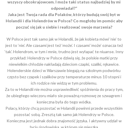
wszyscy obcokrajowcem. I może taki status najbadziej by mi
odpowiadał?”
Jaka jest Twoja rada dla Polaków, którzy budują swój byt w
Holandii i dla Holendrów w Polsce? Co mogłoby im pomóc aby
poczuć się jak u siebie i realizować swoje marzenia?
W Polsce jest tak samo jak w Holandii, że jak kobieta mówi ‘nie’ to
jest to ‘nie’. Ale czasami jest też ‘może’. I czasami ‘może’ oznacza też
‘tak’. Holendrom, w tym i mnie, trudno jest wyłapać te niuanse. Inny
przykład: Holendrzy w Polsce dziwią się, że polskie matki przy
niewielkim chłodzie nakładają dzieciom czapki, szaliki, rękawice.
Holenderskie dzieci w Warszawie biegają na szkolnym podwórku
często bez czapek i szalików przy temperaturze minus 10 stopni i
ich rodzice nie widzą w tym problemu.
Za to w Holandii nie można usprawiedliwić spóźnienia do pracy tym,
że ubiegłego wieczoru miało sie poważną rozmowę ze szwagrem i
konieczna była do tego wódka.
Polacy, którzy chcą pozostać w Holandii powinni przede wszystkim
pozostać sobą. Zresztą tak samo jak Holendrzy w Polsce.
Konieczna jest jednak dobra znajomość języka. I aktywny udział w
życiu środowiska, w którym się mieszka.