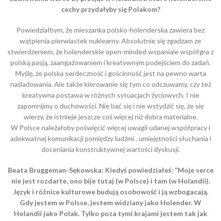
cechy przydałyby się Polakom?
Powiedziałbym, że mieszanka polsko-holenderska zawiera bez
wątpienia pierwiastek nuklearny. Absolutnie się zgadzam ze
stwierdzeniem, że holenderskie open-minded wspaniale wspόłgra z
polską pasją, zaangażowaniem i kreatywnym podejściem do zadań.
Myślę, że polska serdeczność i gościnność jest na pewno warta
naśladowania. Ale także kierowanie się tym co odczuwamy, czy też
kreatywna postawa w rόżnych sytuacjach życiowych. I nie
zapomnijmy o duchowości. Nie bać się i nie wstydzić się, że się
wierzy, że istnieje jeszcze coś więcej niż dobra materialne.
W Polsce należałoby poświęcić więcej uwagii udanej wspόłpracy i
adekwatnej komunikacji pomiędzy ludźmi , umiejętności słuchania i
doceniania konstruktywnej wartości dyskusji.
Beata Bruggeman-Sękowska: Kiedyś powiedziałeś: ”Moje serce
nie jest rozdarte, ono bije tutaj (w Polsce) i tam (w Holandii).
Język i różnice kulturowe budują osobowość i ją wzbogacają.
Gdy jestem w Polsce, jestem widziany jako Holender. W
Holandii jako Polak. Tylko poza tymi krajami jestem tak jak