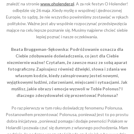
znaleźć na stronie
www.oholender.pl
. A za rok festyn O Holender!
odbędzie się 26 maja .Kiedy myślę o wspólnej i zjednoczonej
Europie, to sądzę, że nie wszystko powinniśmy zostawiać w rękach
polityków. Ważne jest aby wspólnie rozpoczynać przedsięwzięcia
mające na celu lepsze poznanie się. Musimy najpierw chcieć siebie
lepiej poznać i nasze oczekiwania.
Beata Bruggeman-Sękowska: Podróżowanie oznacza dla
Ciebie zdobywanie doświadczenia, co jest dla Ciebie
niezmiernie ważne! Czytałam, że zawsze masz ze sobą aparat
fotograficzny. Zapisujesz również dźwięki, słowa i zdania we
własnym kodzie, kiedy zainspirowany jesteś nowymi,
wyjątkowymi ludźmi, zdarzeniami, miejscami i sytuacjami. Jak
myślisz, jakie obrazy i emocje wyzwoli w Tobie Polonus? I
dlaczego zdecydowałeś się prezentować Polonusa?
Po raz pierwszy w tym roku doświadczę fenomenu Polonusa.
Postanowiłem prezentować Polonusa, ponieważ jest to po prostu
dobra inicjatywa
,
ponieważ pomaga i dodaje pewności Polakom w
Holandii i pozwala czuć się dumnym z własnego pochodzenia. Mam