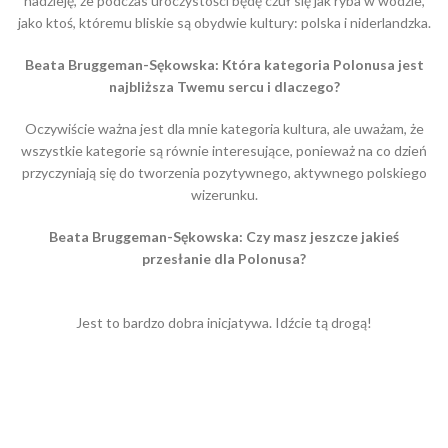
nadzieję, że podczas uroczystości będę czuł się jak ryba w wodzie,
jako ktoś, któremu bliskie są obydwie kultury: polska i niderlandzka.
Beata Bruggeman-Sękowska: Która kategoria Polonusa jest
najbliższa Twemu sercu i dlaczego?
Oczywiście ważna jest dla mnie kategoria kultura, ale uważam, że
wszystkie kategorie są równie interesujące, ponieważ na co dzień
przyczyniają się do tworzenia pozytywnego, aktywnego polskiego
wizerunku.
Beata Bruggeman-Sękowska: Czy masz jeszcze jakieś
przesłanie dla Polonusa?
Jest to bardzo dobra inicjatywa. Idźcie tą drogą!