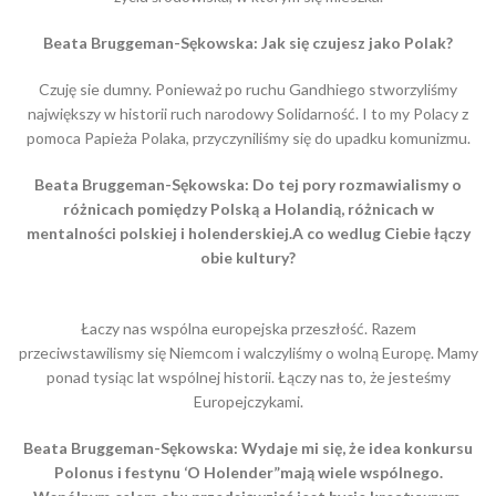
Beata Bruggeman-Sękowska: Jak się czujesz jako Polak?
Czuję sie dumny. Ponieważ po ruchu Gandhiego stworzyliśmy
największy w historii ruch narodowy Solidarność. I to my Polacy z
pomoca Papieża Polaka, przyczyniliśmy się do upadku komunizmu.
Beata Bruggeman-Sękowska: Do tej pory rozmawialismy o
różnicach pomiędzy Polską a Holandią, różnicach w
mentalności polskiej i holenderskiej.A co wedlug Ciebie łączy
obie kultury?
Łaczy nas wspólna europejska przeszłość. Razem
przeciwstawilismy się Niemcom i walczyliśmy o wolną Europę. Mamy
ponad tysiąc lat wspólnej historii. Łączy nas to, że jesteśmy
Europejczykami.
Beata Bruggeman-Sękowska: Wydaje mi się, że idea konkursu
Polonus i festynu ‘O Holender”mają wiele wspólnego.