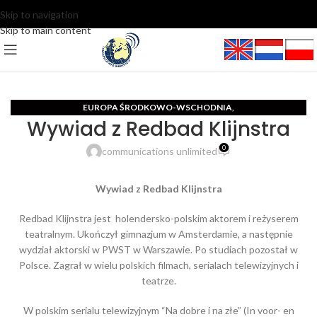
Skip to navigation
Skip to main content
EUROPA ŚRODKOWO-WSCHODNIA
,
Wywiad z Redbad Klijnstra
MIĘDZYNARODOWE CENTRUM DZIENNIKARSKIE I PR
0
communications unlimited
Wywiad z Redbad Klijnstra
Redbad Klijnstra jest holendersko-polskim aktorem i reżyserem
teatralnym. Ukończył gimnazjum w Amsterdamie, a następnie
wydział aktorski w PWST w Warszawie. Po studiach pozostał w
Polsce. Zagrał w wielu polskich filmach, serialach telewizyjnych i
teatrze.
W polskim serialu telewizyjnym “Na dobre i na złe” (In voor- en