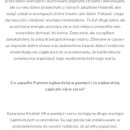
przez dzieci wierszach i ilustrowany pięknymi strojami i dekoracjami.
Jak co roku dzieci przyjechały z różnych zakątków Holandii, aby
wziąć udział w występach, które trwały cały dzień. Pokazać czego
się nauczyły i obejrzeć występy rówieśników. To był długi dzień, ale
pozytywna energia unosząca się w tym miejscu pozwoliła nam
wszystkim dotrwać do końca. Zmęczone, ale szczęśliwe
zamykałyśmy za sobą drzwi gościnnego teatru. Zbierane w czasie i
po imprezie dobre słowa oraz zadowolone twarze dzieci i rodziców
utwierdzają nas ciągle jeszcze w przekonaniu, że każda minuta
poświęcona organizacji tego wydarzenia była tego warta.
Co zapadło Paniom najbardziej w pamięci i co najbardziej
zapisało się w sercu?
Katarzyna Kiszkiel: Mi w pamięci i sercu zostają na długo występy
najmłodszych uczestników. Są najczęściej tak zrelaksowani, w
przeciwieństwie do swoich rodziców, że aż miło popatrzeć.