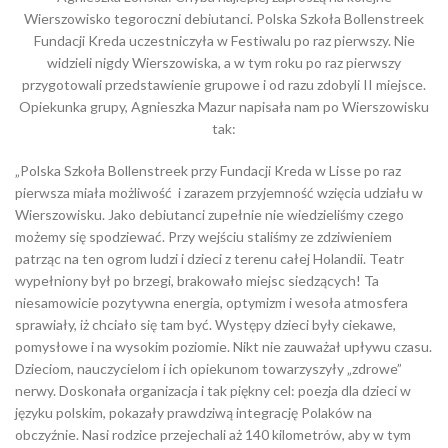
Wierszowisko tegoroczni debiutanci. Polska Szkoła Bollenstreek
Fundacji Kreda uczestniczyła w Festiwalu po raz pierwszy. Nie
widzieli nigdy Wierszowiska, a w tym roku po raz pierwszy
przygotowali przedstawienie grupowe i od razu zdobyli II miejsce.
Opiekunka grupy, Agnieszka Mazur napisała nam po Wierszowisku
tak:
„Polska Szkoła Bollenstreek przy Fundacji Kreda w Lisse po raz
pierwsza miała możliwość i zarazem przyjemność wzięcia udziału w
Wierszowisku. Jako debiutanci zupełnie nie wiedzieliśmy czego
możemy się spodziewać. Przy wejściu staliśmy ze zdziwieniem
patrząc na ten ogrom ludzi i dzieci z terenu całej Holandii. Teatr
wypełniony był po brzegi, brakowało miejsc siedzących! Ta
niesamowicie pozytywna energia, optymizm i wesoła atmosfera
sprawiały, iż chciało się tam być. Występy dzieci były ciekawe,
pomysłowe i na wysokim poziomie. Nikt nie zauważał upływu czasu.
Dzieciom, nauczycielom i ich opiekunom towarzyszyły „zdrowe”
nerwy. Doskonała organizacja i tak piękny cel: poezja dla dzieci w
języku polskim, pokazały prawdziwą integrację Polaków na
obczyźnie. Nasi rodzice przejechali aż 140 kilometrów, aby w tym