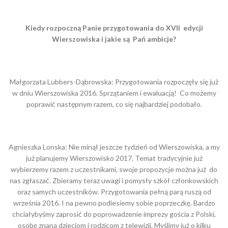
Kiedy rozpoczną Panie przygotowania do XVII edycji
Wierszowiska i jakie są Pań ambicje?
Małgorzata Lubbers-Dąbrowska: Przygotowania rozpoczęły się już
w dniu Wierszowiska 2016. Sprzątaniem i ewaluacją! Co możemy
poprawić następnym razem, co się najbardziej podobało.
Agnieszka Lonska: Nie minął jeszcze tydzień od Wierszowiska, a my
już planujemy Wierszowisko 2017. Temat tradycyjnie już
wybierzemy razem z uczestnikami, swoje propozycje można już do
nas zgłaszać. Zbieramy teraz uwagi i pomysły szkół członkowskich
oraz samych uczestników. Przygotowania pełną parą ruszą od
września 2016. I na pewno podiesiemy sobie poprzeczkę. Bardzo
chciałybyśmy zaprosić do poprowadzenie imprezy gościa z Polski,
osobę znaną dzieciom i rodzicom z telewizji. Myślimy już o kilku