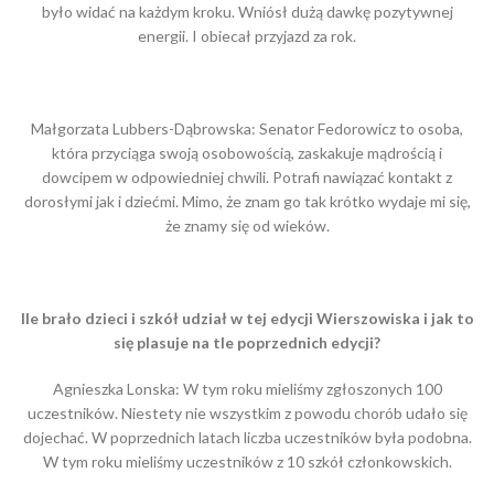
było widać na każdym kroku. Wniósł dużą dawkę pozytywnej
energii. I obiecał przyjazd za rok.
Małgorzata Lubbers-Dąbrowska: Senator Fedorowicz to osoba,
która przyciąga swoją osobowością, zaskakuje mądrością i
dowcipem w odpowiedniej chwili. Potrafi nawiązać kontakt z
dorosłymi jak i dziećmi. Mimo, że znam go tak krótko wydaje mi się,
że znamy się od wieków.
Ile brało dzieci i szkół udział w tej edycji Wierszowiska i jak to
się plasuje na tle poprzednich edycji?
Agnieszka Lonska: W tym roku mieliśmy zgłoszonych 100
uczestników. Niestety nie wszystkim z powodu chorób udało się
dojechać. W poprzednich latach liczba uczestników była podobna.
W tym roku mieliśmy uczestników z 10 szkół członkowskich.