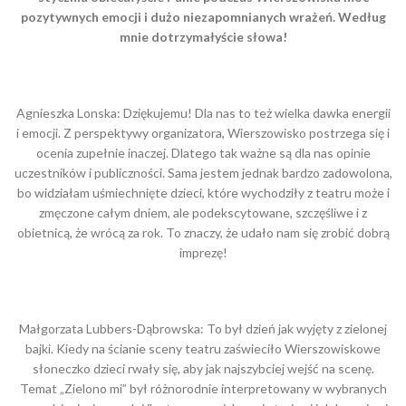
pozytywnych emocji i dużo niezapomnianych wrażeń. Według
mnie dotrzymałyście słowa!
Agnieszka Lonska: Dziękujemu! Dla nas to też wielka dawka energii
i emocji. Z perspektywy organizatora, Wierszowisko postrzega się i
ocenia zupełnie inaczej. Dlatego tak ważne są dla nas opinie
uczestników i publiczności. Sama jestem jednak bardzo zadowolona,
bo widziałam uśmiechnięte dzieci, które wychodziły z teatru może i
zmęczone całym dniem, ale podekscytowane, szczęśliwe i z
obietnicą, że wrócą za rok. To znaczy, że udało nam się zrobić dobrą
imprezę!
Małgorzata Lubbers-Dąbrowska: To był dzień jak wyjęty z zielonej
bajki. Kiedy na ścianie sceny teatru zaświeciło Wierszowiskowe
słoneczko dzieci rwały się, aby jak najszybciej wejść na scenę.
Temat „Zielono mi” był różnorodnie interpretowany w wybranych