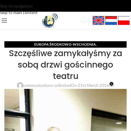
Skip to navigation
Skip to main content
EUROPA ŚRODKOWO-WSCHODNIA
,
Szczęśliwe zamykałyśmy za
MIĘDZYNARODOWE CENTRUM DZIENNIKARSKIE I PR
sobą drzwi gościnnego
teatru
0
communications unlimited
On 21st March 2016