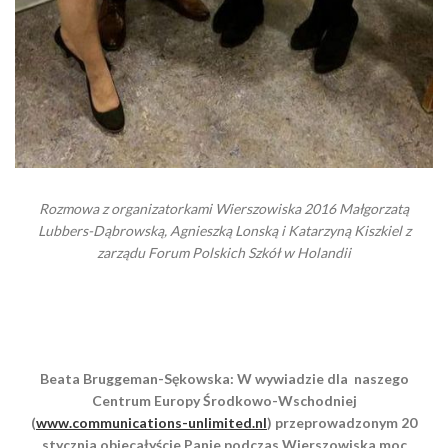
Rozmowa z organizatorkami Wierszowiska 2016 Małgorzatą
Lubbers-Dąbrowską, Agnieszką Lonską i Katarzyną Kiszkiel z
zarządu Forum Polskich Szkół w Holandii
Beata Bruggeman-Sękowska: W wywiadzie dla naszego
Centrum Europy Środkowo-Wschodniej
(
www.communications-unlimited.nl
) przeprowadzonym 20
stycznia obiecałyście Panie podczas Wierszowiska moc