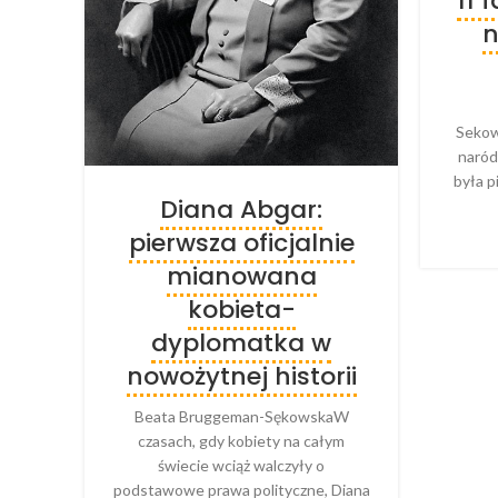
11 
n
Sekow
naród
była p
Diana Abgar:
pierwsza oficjalnie
mianowana
kobieta-
dyplomatka w
nowożytnej historii
Beata Bruggeman-SękowskaW
czasach, gdy kobiety na całym
świecie wciąż walczyły o
podstawowe prawa polityczne, Diana