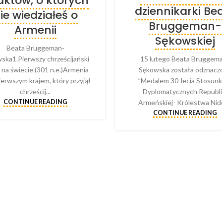
faktów, o których
dziennikarki Be
ie wiedziałeś o
Bruggeman-
Armenii
Sękowskiej
Beata Bruggeman-
15 lutego Beata Bruggem
ska1.Pierwszy chrześcijański
Sękowska została odznacz
 na świecie (301 n.e.)Armenia
”Medalem 30-lecia Stosun
ierwszym krajem, który przyjął
Dyplomatycznych Republi
chrześcij...
Armeńskiej- Królestwa Nide
CONTINUE READING
CONTINUE READING