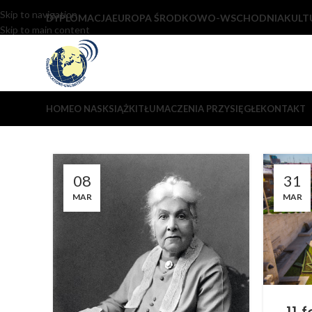
Skip to navigation
DYPLOMACJA
EUROPA ŚRODKOWO-WSCHODNIA
KULT
Skip to main content
HOME
O NAS
KSIĄŻKI
TŁUMACZENIA PRZYSIĘGŁE
KONTAKT
08
31
MAR
MAR