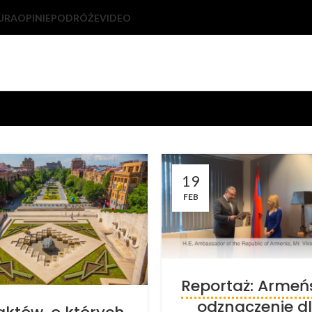
URA
OPINIE
PODRÓŻE
VIDEO
19
FEB
Reportaż: Armeń
odznaczenie d