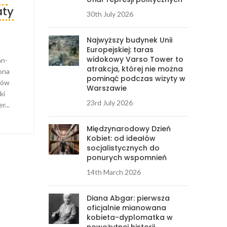
aty
30th July 2026
Najwyższy budynek Unii
Europejskiej: taras
widokowy Varso Tower to
an-
atrakcja, której nie można
ona
pominąć podczas wizyty w
ków
Warszawie
ki
23rd July 2026
r...
Międzynarodowy Dzień
Kobiet: od ideałów
socjalistycznych do
ponurych wspomnień
14th March 2026
Diana Abgar: pierwsza
oficjalnie mianowana
kobieta-dyplomatka w