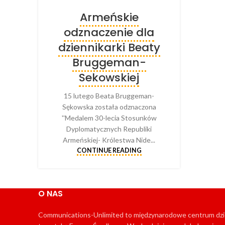
Armeńskie
odznaczenie dla
dziennikarki Beaty
Bruggeman-
Sekowskiej
15 lutego Beata Bruggeman-
Sękowska została odznaczona
''Medalem 30-lecia Stosunków
Dyplomatycznych Republiki
Armeńskiej- Królestwa Nide...
CONTINUE READING
O NAS
Communications-Unlimited to międzynarodowe centrum dzien