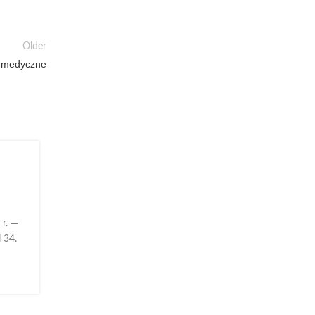
Older
o medyczne
31
MAR
r. —
 34.