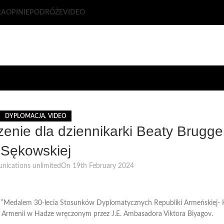
RA
OPINIE
PODRÓŻE
VIDEO
DYPLOMACJA
,
VIDEO
enie dla dziennikarki Beaty Brugg
Sękowskiej
ications unlimited
On 19th February 2024
 ”Medalem 30-lecia Stosunków Dyplomatycznych Republiki Armeńskiej- 
 Armenii w Hadze wręczonym przez J.E. Ambasadora Viktora Biyagov.