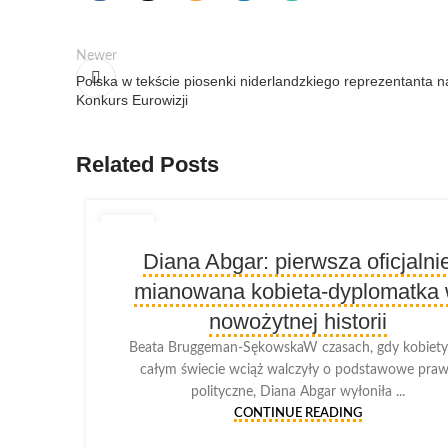
Newer
Polska w tekście piosenki niderlandzkiego reprezentanta n
Konkurs Eurowizji
Related Posts
08
Diana Abgar: pierwsza oficjalni
MAR
mianowana kobieta-dyplomatka
nowożytnej historii
Beata Bruggeman-SękowskaW czasach, gdy kobiety
całym świecie wciąż walczyły o podstawowe pra
polityczne, Diana Abgar wyłoniła ...
CONTINUE READING