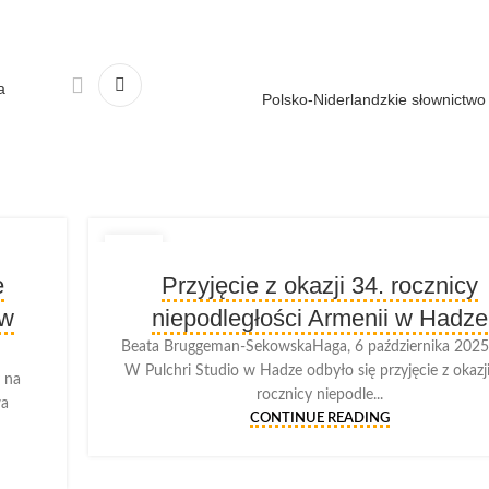
a
Polsko-Niderlandzkie słownictw
10
e
Przyjęcie z okazji 34. rocznicy
OCT
 w
niepodległości Armenii w Hadze
Beata Bruggeman-SekowskaHaga, 6 października 2025 
W Pulchri Studio w Hadze odbyło się przyjęcie z okazji
 na
rocznicy niepodle...
wa
CONTINUE READING