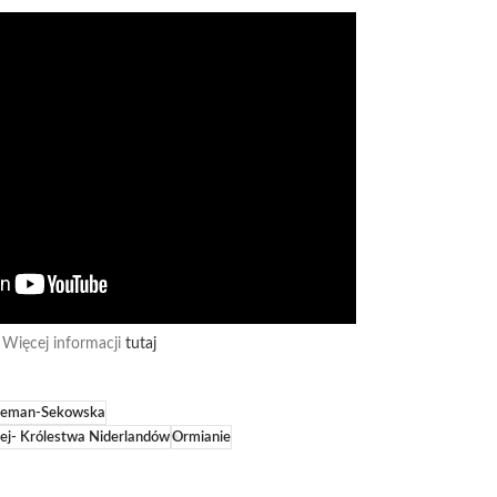
Więcej informacji
tutaj
geman-Sekowska
ej- Królestwa Niderlandów
Ormianie