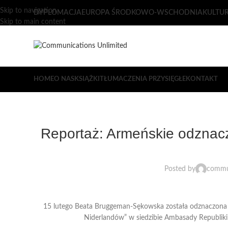
Skip to navigation
DYPLOMACJA
EUROPA ŚRODKOWO-WSCHODNIA
KULTU
Skip to main content
HOME
O NAS
KSIĄŻKI
TŁUMACZENIA PRZYSIĘGŁE
KONTAKT
Reportaż: Armeńskie odznacz
Posted by
commun
15 lutego Beata Bruggeman-Sękowska została odznaczona
Niderlandów” w siedzibie Ambasady Republiki