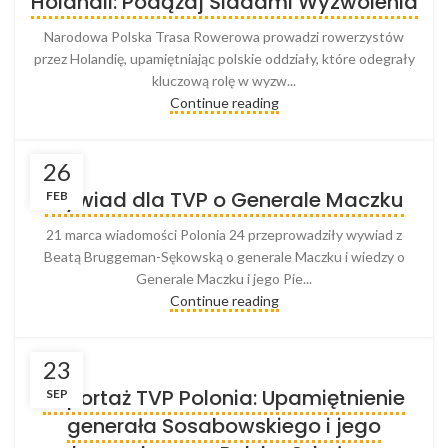
Holandii: Podążaj Śladami Wyzwolenia
Narodowa Polska Trasa Rowerowa prowadzi rowerzystów
przez Holandię, upamiętniając polskie oddziały, które odegrały
kluczową rolę w wyzw...
Continue reading
26
Wywiad dla TVP o Generale Maczku
FEB
21 marca wiadomości Polonia 24 przeprowadziły wywiad z
Beatą Bruggeman-Sękowską o generale Maczku i wiedzy o
Generale Maczku i jego Pie...
Continue reading
23
Reportaż TVP Polonia: Upamiętnienie
SEP
generała Sosabowskiego i jego