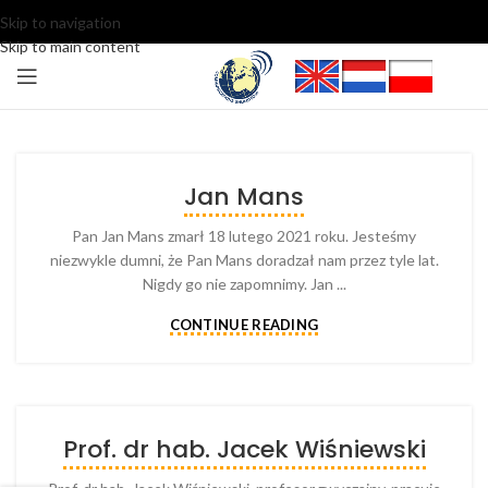
Skip to navigation
Skip to main content
Jan Mans
Pan Jan Mans zmarł 18 lutego 2021 roku. Jesteśmy
niezwykle dumni, że Pan Mans doradzał nam przez tyle lat.
Nigdy go nie zapomnimy. Jan ...
CONTINUE READING
Prof. dr hab. Jacek Wiśniewski