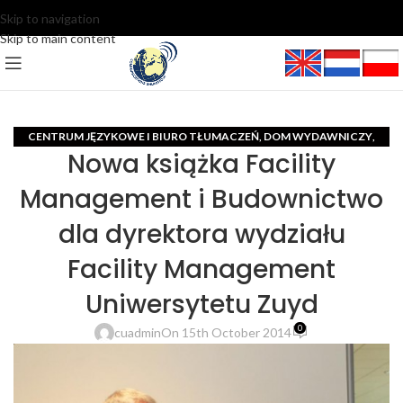
Skip to navigation
Skip to main content
CENTRUM JĘZYKOWE I BIURO TŁUMACZEŃ
DOM WYDAWNICZY
,
,
Nowa książka Facility
KSIĄŻKI
MIĘDZYNARODOWE CENTRUM DZIENNIKARSKIE I PR
,
,
TURYSTYKA
Management i Budownictwo
dla dyrektora wydziału
Facility Management
Uniwersytetu Zuyd
0
cuadmin
On 15th October 2014