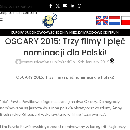
Skip to navigation
Skip to main content
EUROPA ŚRODKOWO-WSCHODNIA
,
MIĘDZYNARODOWE CENTRUM
OSCARY 2015: Trzy filmy i pięć
DZIENNIKARSKIE I PR
nominacji dla Polski!
0
communications unlimited
On 19th January 2015
OSCARY 2015: Trzy filmy i pięć nominacji dla Polski!
”Ida” Pawła Pawlikowskiego ma szansę na dwa Oscary. Do nagrody
nominowane są jeszcze dwa inne polskie obrazy oraz kostiumy Anny
Biedrzyckiej-Sheppard wykorzystane w filmie “Czarownica”.
Film Pawła Pawlikowskiego został nominowany w kategorii “Najlepszy