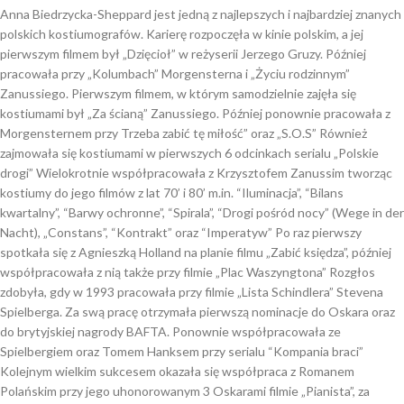
Anna Biedrzycka-Sheppard jest jedną z najlepszych i najbardziej znanych
polskich kostiumografów. Karierę rozpoczęła w kinie polskim, a jej
pierwszym filmem był „Dzięcioł” w reżyserii Jerzego Gruzy. Później
pracowała przy „Kolumbach” Morgensterna i „Życiu rodzinnym”
Zanussiego. Pierwszym filmem, w którym samodzielnie zajęła się
kostiumami był „Za ścianą” Zanussiego. Później ponownie pracowała z
Morgensternem przy Trzeba zabić tę miłość” oraz „S.O.S” Również
zajmowała się kostiumami w pierwszych 6 odcinkach serialu „Polskie
drogi” Wielokrotnie współpracowała z Krzysztofem Zanussim tworząc
kostiumy do jego filmów z lat 70’ i 80’ m.in. “Iluminacja”, “Bilans
kwartalny”, “Barwy ochronne”, “Spirala”, “Drogi pośród nocy” (Wege in der
Nacht), „Constans”, “Kontrakt” oraz “Imperatyw” Po raz pierwszy
spotkała się z Agnieszką Holland na planie filmu „Zabić księdza”, później
współpracowała z nią także przy filmie „Plac Waszyngtona” Rozgłos
zdobyła, gdy w 1993 pracowała przy filmie „Lista Schindlera” Stevena
Spielberga. Za swą pracę otrzymała pierwszą nominacje do Oskara oraz
do brytyjskiej nagrody BAFTA. Ponownie współpracowała ze
Spielbergiem oraz Tomem Hanksem przy serialu “Kompania braci”
Kolejnym wielkim sukcesem okazała się współpraca z Romanem
Polańskim przy jego uhonorowanym 3 Oskarami filmie „Pianista”, za