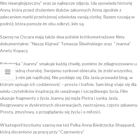
film nieanglojęzyczny” oraz za najlepsze zdjęcia. Ida opowiada historię
Anny, która przed złożeniem ślubów zakonnych Anna zgodnie z
zaleceniem matki przełożonej odwiedza swoją ciotkę. Razem ruszają w
podróż, która pomoże im obu odkryć, kim są.
Szansę na Oscara mają także dwa polskie krótkometrażowe filmy
dokumentalne: “Nasza Klątwa” Tomasza Śliwińskiego oraz “Joanna”
Anety Kopacz.
Bohaterka ”Joanny” smakuje każdą chwilę, pomimo że zdiagnozowano u
niej poważną chorobę. Swojemu synkowi obiecała, że zrobi wszystko,
aby być z nim jak najdłużej. Nie poddaje się. Dla Jasia prowadzi blog, w
którym opisuje ich codzienność – prosto i trafnie. Sam blog staje się dla
wielu czytelników inspiracją do uważnego i szczęśliwego życia. Film
ukazuje fragmenty z życia Joanny, jej męża Piotra i synka Jasia.
Rozgrywany w dyskretnych obserwacjach, nastrojowy, często zabawny.
Prosty, zmysłowy, o przyglądaniu się życiu i o miłości.
W kategorii kostiumy szansę ma też Polka Anna Biedrzycka-Sheppard,
którą doceniono za pracę przy “Czarownicy”