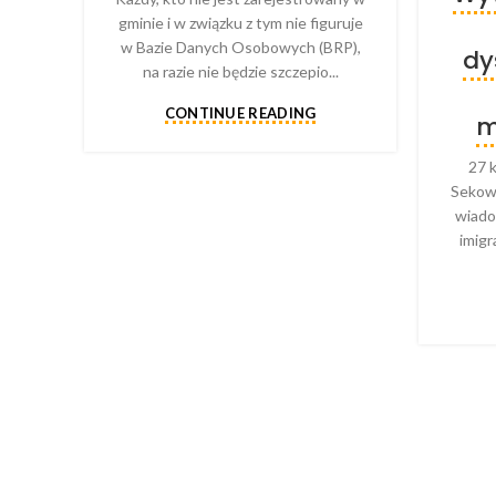
gminie i w związku z tym nie figuruje
w Bazie Danych Osobowych (BRP),
dy
na razie nie będzie szczepio...
CONTINUE READING
m
27 
Sekows
wiado
imigr