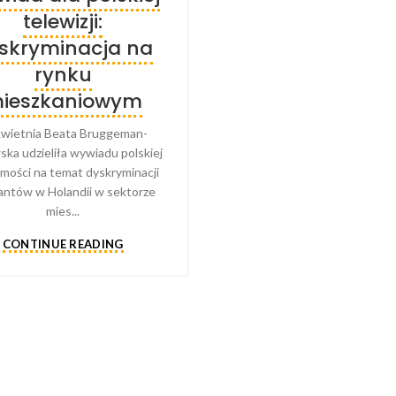
telewizji:
skryminacja na
rynku
ieszkaniowym
kwietnia Beata Bruggeman-
ka udzieliła wywiadu polskiej
mości na temat dyskryminacji
antów w Holandii w sektorze
mies...
CONTINUE READING