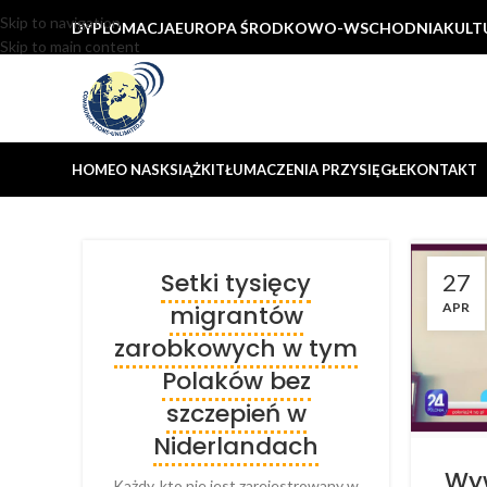
Skip to navigation
DYPLOMACJA
EUROPA ŚRODKOWO-WSCHODNIA
KULT
Skip to main content
HOME
O NAS
KSIĄŻKI
TŁUMACZENIA PRZYSIĘGŁE
KONTAKT
Setki tysięcy
27
migrantów
APR
zarobkowych w tym
Polaków bez
szczepień w
Niderlandach
Wyw
Każdy, kto nie jest zarejestrowany w