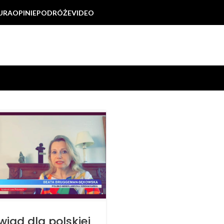
URA
OPINIE
PODRÓŻE
VIDEO
iad dla polskiej