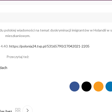
 polskiej wiadomości na temat dyskryminacji imigrantów w Holandii w 
mieszkaniowym.
 4.40:
https://polonia24.tvp.pl/53165790/27042021-2205
Przeczytaj też:
ndach
ków bez