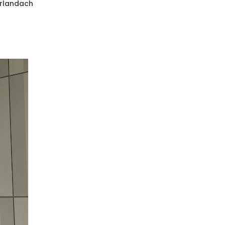
erlandach
Katyń, dezinformacja i pamię
nowa publikacja w prestiżow
czasopiśmie wojskowym De
Militaire Spectator
Prestiżowy holenderski Militaire Spectator — wojsko
akademickie czasopismo Niderlandzkich Sił Zbrojnych
opublikował artykuł autorst...
CONTINUE READING