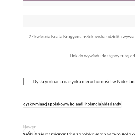
27 kwietnia Beata Bruggeman-Sekowska udzieliła wywiadu
Link do wywiadu dostępny tutaj od
Dyskryminacja na rynku nieruchomości w Niderla
dyskryminacja polakow w holandii
holandia
niderlandy
Newer
Setki tysięcy migrantów zarobkowych w tym Pola