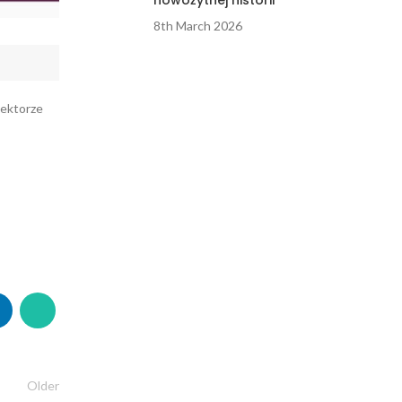
nowożytnej historii
8th March 2026
sektorze
Older