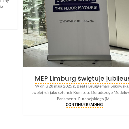
talny
ie
MEP Limburg świętuje jubileu
W dniu 28 maja 2025 r., Beata Bruggeman-Sękowska
swojej roli jako członek Komitetu Doradczego Model
Parlamentu Europejskiego (M...
CONTINUE READING