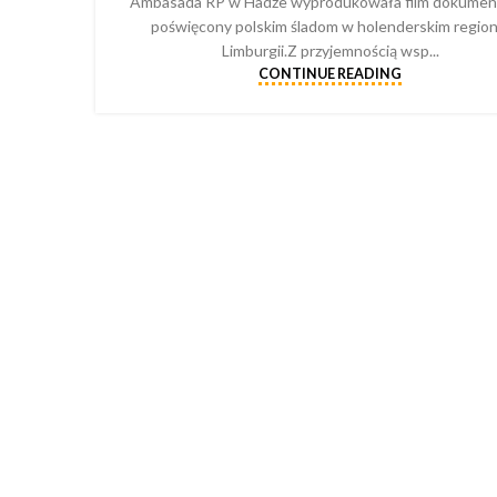
Ambasada RP w Hadze wyprodukowała film dokumen
poświęcony polskim śladom w holenderskim region
Limburgii.Z przyjemnością wsp...
CONTINUE READING