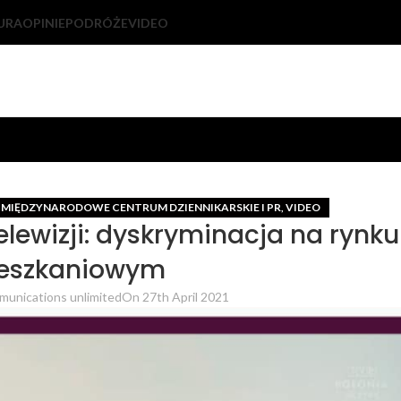
URA
OPINIE
PODRÓŻE
VIDEO
MIĘDZYNARODOWE CENTRUM DZIENNIKARSKIE I PR
VIDEO
,
,
elewizji: dyskryminacja na rynku
eszkaniowym
unications unlimited
On 27th April 2021