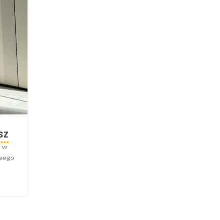
sz
, w
owego