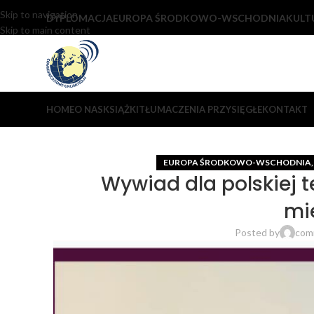
Skip to navigation
DYPLOMACJA
EUROPA ŚRODKOWO-WSCHODNIA
KULT
Skip to main content
HOME
O NAS
KSIĄŻKI
TŁUMACZENIA PRZYSIĘGŁE
KONTAKT
EUROPA ŚRODKOWO-WSCHODNIA
Wywiad dla polskiej t
mi
Posted by
comm