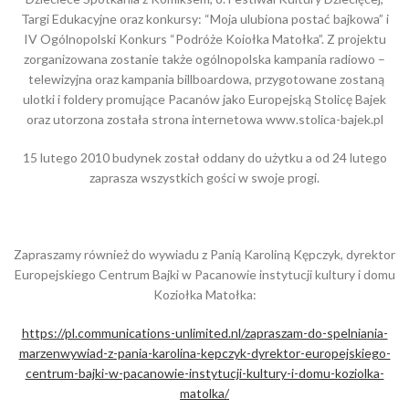
Targi Edukacyjne oraz konkursy: “Moja ulubiona postać bajkowa” i
IV Ogólnopolski Konkurs “Podróże Koiołka Matołka”. Z projektu
zorganizowana zostanie także ogólnopolska kampania radiowo –
telewizyjna oraz kampania billboardowa, przygotowane zostaną
ulotki i foldery promujące Pacanów jako Europejską Stolicę Bajek
oraz utorzona została strona internetowa www.stolica-bajek.pl
15 lutego 2010 budynek został oddany do użytku a od 24 lutego
zaprasza wszystkich gości w swoje progi.
Zapraszamy również do wywiadu z Panią Karoliną Kępczyk, dyrektor
Europejskiego Centrum Bajki w Pacanowie instytucji kultury i domu
Koziołka Matołka:
https://pl.communications-unlimited.nl/zapraszam-do-spelniania-
marzenwywiad-z-pania-karolina-kepczyk-dyrektor-europejskiego-
centrum-bajki-w-pacanowie-instytucji-kultury-i-domu-koziolka-
matolka/