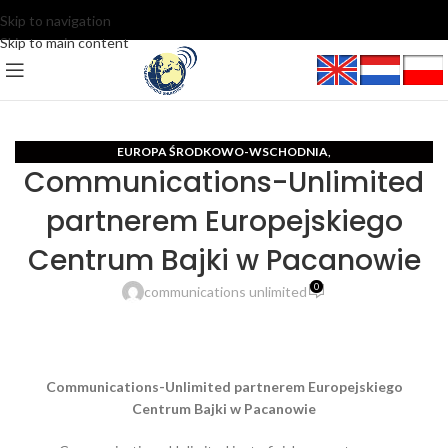
Skip to navigation
Skip to main content
EUROPA ŚRODKOWO-WSCHODNIA
,
Communications-Unlimited
MIĘDZYNARODOWE CENTRUM DZIENNIKARSKIE I PR
TURYSTYKA
,
partnerem Europejskiego
Centrum Bajki w Pacanowie
0
communications unlimited
Communications-Unlimited partnerem Europejskiego
Centrum Bajki w Pacanowie