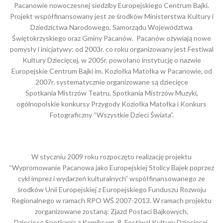
Pacanowie nowoczesnej siedziby Europejskiego Centrum Bajki.
Projekt współfinansowany jest ze środków Ministerstwa Kultury i
Dziedzictwa Narodowego, Samorządu Województwa
Świętokrzyskiego oraz Gminy Pacanów. Pacanów ożywiają nowe
pomysły i inicjatywy: od 2003r. co roku organizowany jest Festiwal
Kultury Dziecięcej, w 2005r. powołano instytucję o nazwie
Europejskie Centrum Bajki im. Koziołka Matołka w Pacanowie, od
2007r. systematycznie organizowane są dziecięce
Spotkania Mistrzów Teatru, Spotkania Mistrzów Muzyki,
ogólnopolskie konkursy Przygody Koziołka Matołka i Konkurs
Fotograficzny “Wszystkie Dzieci Świata”.
W styczniu 2009 roku rozpoczęto realizację projektu
“Wypromowanie Pacanowa jako Europejskiej Stolicy Bajek poprzez
cykl imprez i wydarzeń kulturalnych” współfinansowanego ze
środków Unii Europejskiej z Europejskiego Funduszu Rozwoju
Regionalnego w ramach RPO WŚ 2007-2013. W ramach projektu
zorganizowane zostaną: Zjazd Postaci Bajkowych,
Dzieciece Spotkania z Komiksem, 8. Festiwal Kultury Dziecięcej,