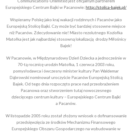
Communications-Unlimited jest oficjalnym partnerem
Europejskiego Centrum Bajki w Pacanowie:
http://stolica-bajek.pl/
Wspieramy Polskę jako kraj wakacji rodzinnych i Pacanów jako
Europejską Stolicę Bajki. Czy może być bardziej stosowne miejsce
niż Pacanów. Zdecydowanie nie! Miasto rezolutnego Koziołka
Matołka jest jak najbardziej stosowną lokalizacją drodzy Miłośnicy
Bajek!
W Pacanowie, w Międzynarodowy Dzień Dziecka a jednocześnie w
70-tą rocznicę urodzin Matołka, 1 czerwca 2003 roku,
pomysłodawca i ówczesny minister kultury Pan Waldemar
Dąbrowski nominował uroczyście Pacanów Europejską Stolicą
Bajek. Od tego dnia rozpoczęto prace nad przeobrażeniem
Pacanowa oraz stworzeniem tutaj nowoczesnego
dziecięcego centrum kultury – Europejskiego Centrum Bajki
a Pacanów.
W listopadzie 2005 roku został złożony wniosek o dofinansowanie
przedsięwzięcia ze środków Mechanizmu Finansowego
Europejskiego Obszaru Gospodarczego na wybudowanie w