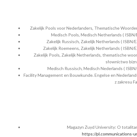
Zakelijk Pools voor Nederlanders, Thematische Woorde
Medisch Pools, Medisch Netherlands ( ISBN
Zakelijk Russisch, Zakelijk Netherlands ( ISB
Zakelijk Roemeens, Zakelijk Netherlands ( ISB
Zakelijk Pools, Zakelijk Netherlands, thematische wo
słownictwo bizn
Medisch Russisch, Medisch Nederlands ( ISBN
Facility Management en Bouwkunde. Engelse en Nederlands
z zakresu F
Magazyn Zuyd University: O totalitarn
https://pl.communications-un