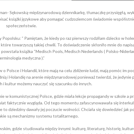
eman- Sękowską-międzynarodową dziennikarkę, tłumaczkę przysięgłą, w
apisać książki językowe aby pomagać cudzoziemcom świadomie współistni
społeczeństwie.
opolsku: ” Pamiętam, że kiedy po raz pierwszy rodziłam dziecko w hol
które towarzyszą takiej chwili. To doświadczenie skłoniło mnie do napisa
 powstała książka “Medisch Pools, Medisch Nederlands ( Polsko-Niderla
erminologia medyczna ).”
o Polsce i Holandii, które mają na celu zbliżenie ludzi, mają pomóc im poc
ą i Holandię na arenie międzynarodowej ponieważ twierdzi, że jedynie 
 i kultur możemy nauczyć się szacunku do innych.
 w komunistycznej Polsce, gdzie miała lekcje propagandy w szkole a p
 świat faktycznie wygląda. Od tego momentu zafascynowawała się interkul
óre to dziedziny dawały jej poczucie wolności. Chciała się dowiedzieć jak p
 jakie są mechanizmy systemu totalitarnego.
im, gdzie studiowała między innymi: kulturę, literaturę, historię, kultu