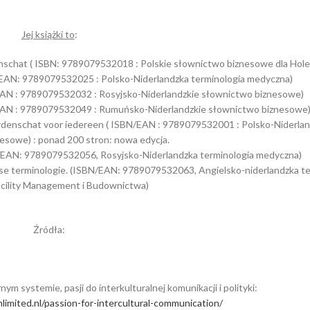
Jej książki to
:
nschat ( ISBN: 9789079532018 : Polskie słownictwo biznesowe dla Hol
/EAN: 9789079532025 : Polsko-Niderlandzka terminologia medyczna)
N/EAN : 9789079532032 : Rosyjsko-Niderlandzkie słownictwo biznesowe)
N/EAN : 9789079532049 : Rumuńsko-Niderlandzkie słownictwo biznesowe
ordenschat voor iedereen ( ISBN/EAN : 9789079532001 : Polsko-Niderlan
esowe) : ponad 200 stron: nowa edycja.
/EAN: 9789079532056, Rosyjsko-Niderlandzka terminologia medyczna)
e terminologie. (ISBN/EAN: 9789079532063, Angielsko-niderlandzka te
acility Management i Budownictwa)
Źródła:
ym systemie, pasji do interkulturalnej komunikacji i polityki:
limited.nl/passion-for-intercultural-communication/