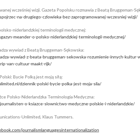
wanej wcześniej wizji. Gazeta Popolsku rozmawia z Beatą Bruggeman-S
-spojrzec-na-drugiego-czlowieka-bez-zaprogramowanej-wczesniej-wizji/
lsko-niderlandzkiej terminologii medycznej:
agazyn-meander-o-polsko-niderlandzkiej-terminologii-medycznej/
adza wywiad z Beatą Bruggeman-Sękowska:
rowadza-wywiad-z-beata-bruggeman-sekowska-rozumienie-innych-kultur-
rip-van-cultuur-maakt-rijk/
Polski: Bycie Polką jest moją siłą:
imited.nl/dziennik-polski-bycie-polka-jest-moja-sila/
ążce Polsko-Niderlandzka Terminologia Medyczna:
djournalisten-o-ksiazce-slownictwo-medyczne-polskie-i-niderlandzkie/
unications-Unlimited, Klaus Tummers.
book.com/journalismlanguagesinternationalization