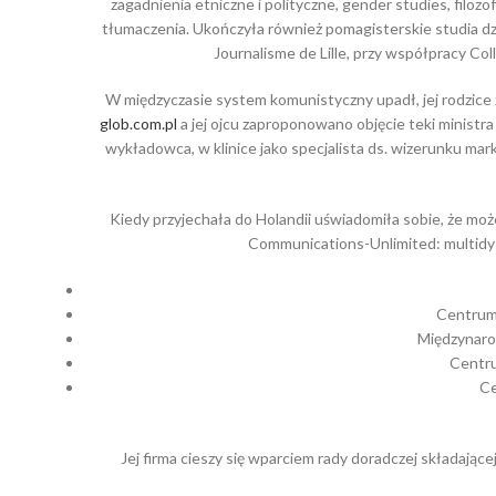
zagadnienia etniczne i polityczne, gender studies, filozof
tłumaczenia. Ukończyła również pomagisterskie studia dz
Journalisme de Lille, przy współpracy Co
W międzyczasie system komunistyczny upadł, jej rodzice 
glob.com.pl
a jej ojcu zaproponowano objęcie teki minist
wykładowca, w klinice jako specjalista ds. wizerunku mark
Kiedy przyjechała do Holandii uświadomiła sobie, że mo
Communications-Unlimited: multidys
Centrum
Międzynaro
Centru
Ce
Jej firma cieszy się wparciem rady doradczej składającej