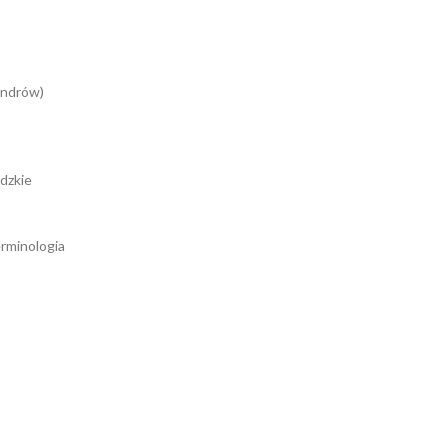
endrów)
)
dzkie
rminologia