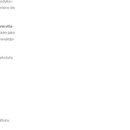
todyka i
riere de
ww.vita-
skim jako
 swojego
ałożyła
ltury.