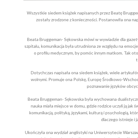
Wszystkie siedem książek napisanych przez Beatę Brugg
zostały zrodzone z konieczności. Postanowiła ona n
Beata Bruggeman- Sękowska mówi w wywiadzie dla gazety P
szpitalu, komunikacja była utrudniona ze względu na emocje 
o profilu medycznym, by pomóc innym matkom. Tak oto
t
Dotychczas napisała ona siedem książek, wiele artykułów 
wolnymi. Promuje ona Polskę, Europę Środkowo-Wschodni
poznawanie języków obcych
Beata Bruggeman- Sękowska była wychowana dualistycznie
nauka miała miejsce w domu, gdzie rodzice uczyli ją jak
komunikacją, polityką, językami, kulturą i psychologią, kt
dlaczego istnieje i
Ukończyła ona wydział anglistyki na Uniwersytecie Warszawsk