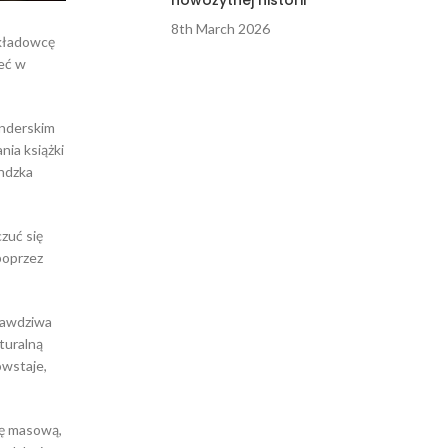
nowożytnej historii
8th March 2026
ykładowcę
eć w
enderskim
nia książki
ndzka
zuć się
poprzez
rawdziwa
turalną
owstaje,
rę masową,