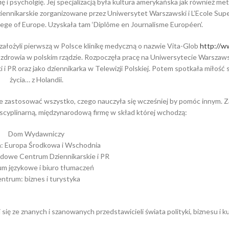
ię i psycholgię. Jej specjalizacją była kultura amerykańska jak również me
iennikarskie zorganizowane przez Uniwersytet Warszawski i L’Ecole Supe
llege of Europe. Uzyskała tam ‘Diplôme en Journalisme Européen’.
założyli pierwszą w Polsce klinikę medyczną o nazwie Vita-Glob
http://w
ra zdrowia w polskim rządzie. Rozpoczęła pracę na Uniwersytecie Warszaw
i i PR oraz jako dziennikarka w Telewizji Polskiej. Potem spotkała miłość
życia… z Holandii.
że zastosować wszystko, czego nauczyła się wcześniej by pomóc innym. Z
cyplinarną, międzynarodową firmę w skład której wchodzą:
Dom Wydawniczy
: Europa Środkowa i Wschodnia
dowe Centrum Dziennikarskie i PR
m językowe i biuro tłumaczeń
ntrum: biznes i turystyka
 się ze znanych i szanowanych przedstawicieli świata polityki, biznesu i ku